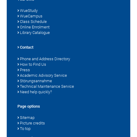
WueStudy
WueCampus
Class Schedule
Online Enrolment
Library Catalogue
Contact
Phone and Address Directory
How to Find Us
Press
Academic Advisory Service
Störungsannahme
Technical Maintenance Service
Need help quickly?
Page options
Sitemap
Picture credits
To top