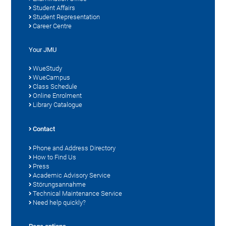
Student Affairs
Student Representation
Career Centre
Your JMU
WueStudy
WueCampus
Class Schedule
Online Enrolment
Library Catalogue
Contact
Phone and Address Directory
How to Find Us
Press
Academic Advisory Service
Störungsannahme
Technical Maintenance Service
Need help quickly?