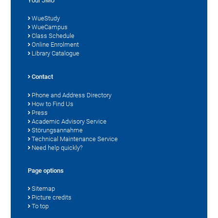
Your JMU
WueStudy
WueCampus
Class Schedule
Online Enrolment
Library Catalogue
Contact
Phone and Address Directory
How to Find Us
Press
Academic Advisory Service
Störungsannahme
Technical Maintenance Service
Need help quickly?
Page options
Sitemap
Picture credits
To top