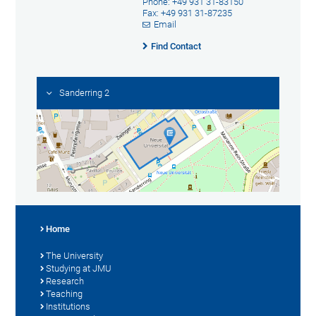
Phone: +49 931 31-83150
Fax: +49 931 31-87235
Email
Find Contact
Sanderring 2
Home
The University
Studying at JMU
Research
Teaching
Institutions