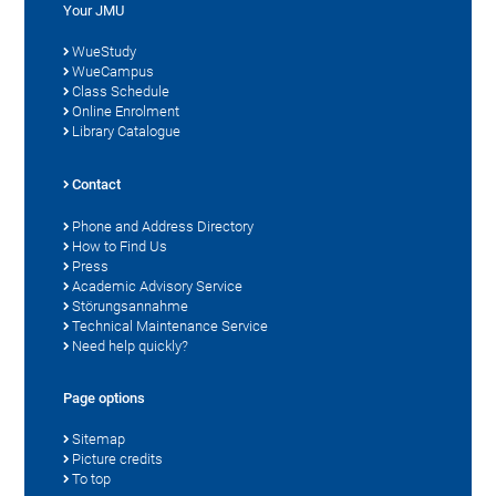
Your JMU
WueStudy
WueCampus
Class Schedule
Online Enrolment
Library Catalogue
Contact
Phone and Address Directory
How to Find Us
Press
Academic Advisory Service
Störungsannahme
Technical Maintenance Service
Need help quickly?
Page options
Sitemap
Picture credits
To top