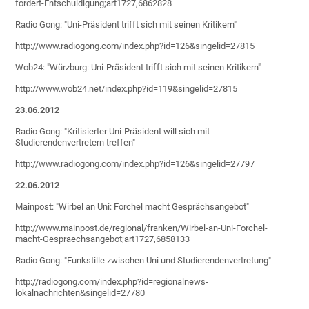
fordert-Entschuldigung;art1727,6862828
Radio Gong: "Uni-Präsident trifft sich mit seinen Kritikern"
http://www.radiogong.com/index.php?id=126&singelid=27815
Wob24: "Würzburg: Uni-Präsident trifft sich mit seinen Kritikern"
http://www.wob24.net/index.php?id=119&singelid=27815
23.06.2012
Radio Gong: "Kritisierter Uni-Präsident will sich mit
Studierendenvertretern treffen"
http://www.radiogong.com/index.php?id=126&singelid=27797
22.06.2012
Mainpost: "Wirbel an Uni: Forchel macht Gesprächsangebot"
http://www.mainpost.de/regional/franken/Wirbel-an-Uni-Forchel-
macht-Gespraechsangebot;art1727,6858133
Radio Gong: "Funkstille zwischen Uni und Studierendenvertretung"
http://radiogong.com/index.php?id=regionalnews-
lokalnachrichten&singelid=27780