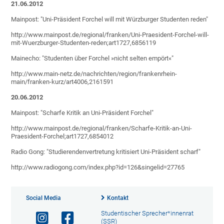
21.06.2012
Mainpost: "Uni-Präsident Forchel will mit Würzburger Studenten reden"
http://www.mainpost.de/regional/franken/Uni-Praesident-Forchel-will-
mit-Wuerzburger-Studenten-reden;art1727,6856119
Mainecho: "Studenten über Forchel »nicht selten empört«"
http://www.main-netz.de/nachrichten/region/frankenrhein-
main/franken-kurz/art4006,2161591
20.06.2012
Mainpost: "Scharfe Kritik an Uni-Präsident Forchel"
http://www.mainpost.de/regional/franken/Scharfe-Kritik-an-Uni-
Praesident-Forchel;art1727,6854012
Radio Gong: "Studierendenvertretung kritisiert Uni-Präsident scharf"
http://www.radiogong.com/index.php?id=126&singelid=27765
Social Media
Kontakt
Studentischer Sprecher*innenrat
(SSR)