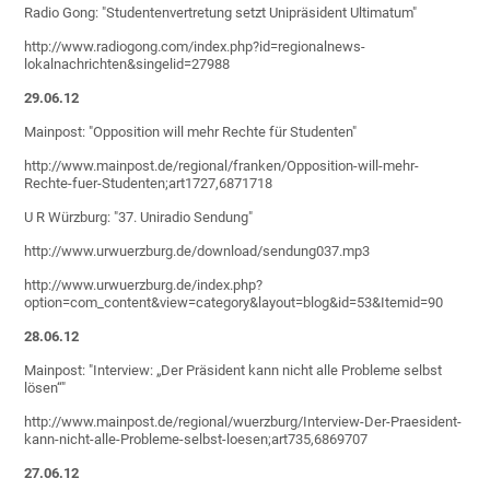
Radio Gong: "Studentenvertretung setzt Unipräsident Ultimatum"
http://www.radiogong.com/index.php?id=regionalnews-
lokalnachrichten&singelid=27988
29.06.12
Mainpost: "Opposition will mehr Rechte für Studenten"
http://www.mainpost.de/regional/franken/Opposition-will-mehr-
Rechte-fuer-Studenten;art1727,6871718
U R Würzburg: "37. Uniradio Sendung"
http://www.urwuerzburg.de/download/sendung037.mp3
http://www.urwuerzburg.de/index.php?
option=com_content&view=category&layout=blog&id=53&Itemid=90
28.06.12
Mainpost: "Interview: „Der Präsident kann nicht alle Probleme selbst
lösen“"
http://www.mainpost.de/regional/wuerzburg/Interview-Der-Praesident-
kann-nicht-alle-Probleme-selbst-loesen;art735,6869707
27.06.12