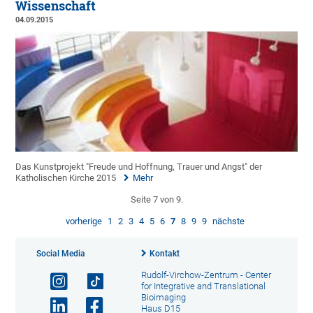
Wissenschaft
04.09.2015
Das Kunstprojekt "Freude und Hoffnung, Trauer und Angst" der
Katholischen Kirche 2015
Mehr
Seite 7 von 9.
vorherige
1
2
3
4
5
6
7
8
9
9
nächste
Social Media
Kontakt
Rudolf-Virchow-Zentrum - Center
for Integrative and Translational
Bioimaging
Haus D15