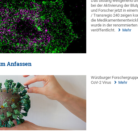
Das bislang weitgehend unb
bei der Aktivierung der Blu
und Forscher jetzt in ein
/ Transregio 240 zeigen ko
die Medikamentenentwickl
wurde in der renommierten F
veröffentlicht.
Mehr
um Anfassen
Würzburger Forschergruppe
CoV-2 Virus
Mehr