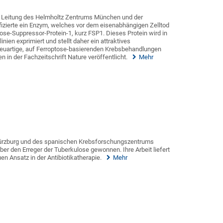
r Leitung des Helmholtz Zentrums München und der
ifizierte ein Enzym, welches vor dem eisenabhängigen Zelltod
tose-Suppressor-Protein-1, kurz FSP1. Dieses Protein wird in
linien exprimiert und stellt daher ein attraktives
euartige, auf Ferroptose-basierenden Krebsbehandlungen
n in der Fachzeitschrift Nature veröffentlicht.
Mehr
Würzburg und des spanischen Krebsforschungszentrums
er den Erreger der Tuberkulose gewonnen. Ihre Arbeit liefert
en Ansatz in der Antibiotikatherapie.
Mehr