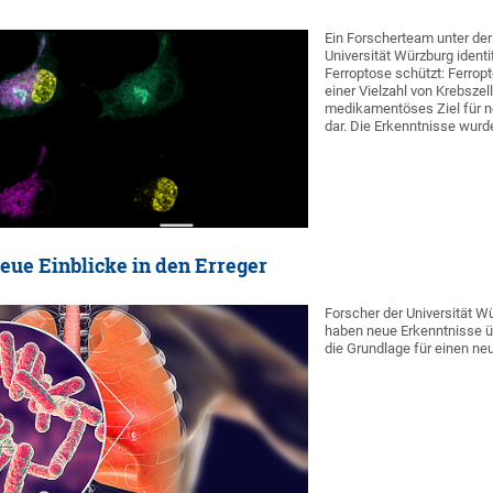
Ein Forscherteam unter de
Universität Würzburg ident
Ferroptose schützt: Ferrop
einer Vielzahl von Krebszell
medikamentöses Ziel für n
dar. Die Erkenntnisse wurde
eue Einblicke in den Erreger
Forscher der Universität 
haben neue Erkenntnisse üb
die Grundlage für einen neu