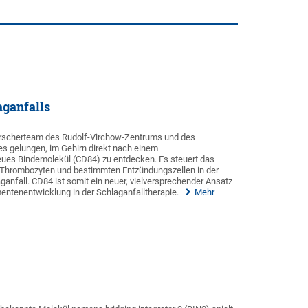
aganfalls
Forscherteam des Rudolf-Virchow-Zentrums und des
es gelungen, im Gehirn direkt nach einem
eues Bindemolekül (CD84) zu entdecken. Es steuert das
hrombozyten und bestimmten Entzündungszellen in der
nfall. CD84 ist somit ein neuer, vielversprechender Ansatz
entenentwicklung in der Schlaganfalltherapie.
Mehr