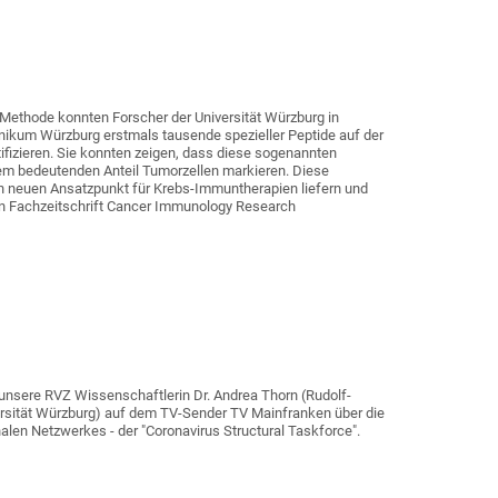
 Methode konnten Forscher der Universität Würzburg in
nikum Würzburg erstmals tausende spezieller Peptide auf der
tifizieren. Sie konnten zeigen, dass diese sogenannten
nem bedeutenden Anteil Tumorzellen markieren. Diese
n neuen Ansatzpunkt für Krebs-Immuntherapien liefern und
n Fachzeitschrift Cancer Immunology Research
t unsere RVZ Wissenschaftlerin Dr. Andrea Thorn (Rudolf-
rsität Würzburg) auf dem TV-Sender TV Mainfranken über die
nalen Netzwerkes - der "Coronavirus Structural Taskforce".