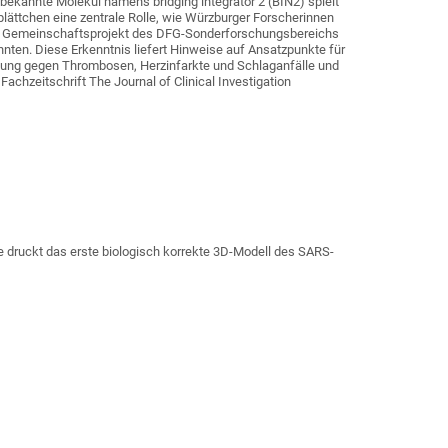
ekannte Molekül namens bridging integrator 2 (BIN2) spielt
tplättchen eine zentrale Rolle, wie Würzburger Forscherinnen
em Gemeinschaftsprojekt des DFG-Sonderforschungsbereichs
nnten. Diese Erkenntnis liefert Hinweise auf Ansatzpunkte für
ung gegen Thrombosen, Herzinfarkte und Schlaganfälle und
achzeitschrift The Journal of Clinical Investigation
 druckt das erste biologisch korrekte 3D-Modell des SARS-