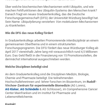
Über welche biochemischen Mechanismen wirkt Ubiquitin, und wie
machen Fehlfunktionen des Ubiquitin-Systems den Menschen krank?
Danach fragt ein neues Graduiertenkolleg, das die Deutsche
Forschungsgemeinschaft (DFG) der Universität Würzburg bewilligt hat.
Sein Name: 
Ubiquitylierung verstehen: Von molekularen Mechanismen
zu Krankheiten
.
Wie die DFG das neue Kolleg fördert
In Graduiertenkollegs arbeiten Promovierende interdisziplinär an einem
gemeinsamen Oberthema und in einem strukturierten
Forschungsprogramm. Die DFG fördert das neue Würzburger Kolleg ab
April 2017 viereinhalb Jahre lang mit voraussichtlich rund 4,5 Millionen
Euro. Das Geld fließt in die Finanzierung von 15 Promotionsstellen, die
demnächst international ausgeschrieben werden.
Welche Disziplinen beteiligt sind
An dem Graduiertenkolleg sind die Disziplinen Medizin, Biologie,
Chemie und Pharmazie beteiligt. Die teilnehmenden
Hochschullehrerinnen und -lehrer forschen im Biozentrum, im
Rudolf-
Virchow-Zentrum für experimentelle Biomedizin
(AG Lorenz,
AG Kisker
,
AG Schindelin
& AG Schlosser), im Comprehensive Cancer
Center Mainfranken und im Institut für Pharmazie und
Lebensmittelchemie.
Kontakt