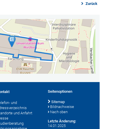
Zurück
Seitenoptionen
ontakt
Sitemap
elefon- und
Bildnachweise
dressverzeichnis
Nach oben
tandorte und Anfahrt
resse
Letzte Änderung:
tudienberatung
14.01.2025
törungsannahme