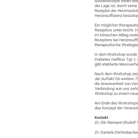
Autoantikörper treten eb
der Lage ist, durch sein
Rezeptor der Herzmuskel
Herzinsuffizienz beizutra
Ein möglicher therapeuti
Rezeptors unter-bricht. 
im klinischen Alltag rou
Rezeptors bei Herzinsuff
therapeutische Strategi
In dem Workshop wurde de
Diabetes mellitus Typ 1,
gibt etablierte Messverf
Nach dem Workshop zeigt
der Auftakt für weitere T
die Anwesenheit von Vert
Verbindung war uns sehr w
Workshop zu einem neuen
Am Ende des Workshops bl
das Konzept der Veranst
Kontakt
Dr. Ole Riemann
(Rudolf 
Dr. Daniela Diefenbache