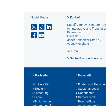
Social Media
Kontakt
Rudolf-Virchow-Zentrum - Ce
for Integrative and Translatio
Bioimaging
Haus D15
Josef-Schneider-Straße 2
97080 Würzburg
E-Mail
Suche Ansprechperson
Startseite
Universität
Universität
Fristen und Termine
Studium
Studienangebot
Forschung
Nachrichten
Lehre
Karriereportal
Einrichtungen
Beschäftigte
International
VerwaltungsABC