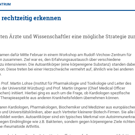
ENTRUM
rechtzeitig erkennen
ten Ärzte und Wissenschaftler eine mögliche Strategie z
 kamen dafür Mitte Februar in einem Workshop am Rudolf-Virchow-Zentrum für
in zusammen. Ziel war es, den Erfahrungsaustausch über verschiedene
zu intensivieren. Die Autoantikörper (eine körpereigene Substanz) standen dabe
ion. Diese treten bei einer Herzschwäche vermehrt auf, ähnlich wie bei anderen
.
rof. Martin Lohse (Institut für Pharmakologie und Toxikologie und Leiter des
der Universität Würzburg) und Prof. Martin Ungerer (Chief Medical Officer
) initiiert. Hierbei ging es auch um die Frage, ob Kardiologen spezifische
 Therapieaspekte aus anderen Krankheitsfeldern übernehmen können.
aren Kardiologen, Pharmakologen, Biochemiker und Mediziner aus europäische
nd Universitätskliniken, aber auch Vertreter kleinerer Biotech-Firmen. Sie alle
ebildet werden. Autoantikörper sind ein typisches Merkmal von Autoimmunerkr
gegen Eindringlinge wie z.B. Bakterien, sondern gegen körpereigene Ziele rich
e rheumatoide Arthritis.