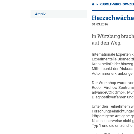
RUDOLF-VIRCHOW-Z
Archiv
Herzschwäche 
01.03.2016
In Würzburg brach
auf den Weg.
Internationale Experten
Experimentelle Biomediz
Krankheitsfelder hinweg 
Mittel-punkt der Diskuss
Autoimmunerkrankungen
Der Workshop wurde von P
Rudolf Virchow Zentrums 
advanceCOR GmbH, München
Diagnostikverfahren und
Unter den Teilnehmern w
Forschungseinrichtungen u
körpereigene Antigene g
fälschlicherweise nicht 
Typ 1 und die entzündlich