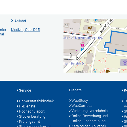
Anfahrt
nter
Medizin, Geb. D15
nal
Dienste
Service
K
WueStudy
Universitätsbibliothek
T
WueCampus
IT-Dienste
A
Vorlesungsverzeichnis
Hochschulsport
S
Online-Bewerbung und
Studienberatung
P
Online-Einschreibung
Prüfungsamt
S
Katalog der Bibliothek
Studierendenkanzlei
S