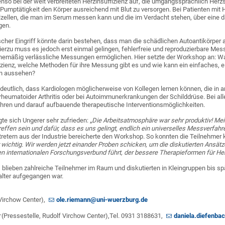
enso bei der weit verbreiteten Herzinsuffizienz auf, die umgangssprachlich Her
e Pumptätigkeit den Körper ausreichend mit Blut zu versorgen. Bei Patienten mit 
zellen, die man im Serum messen kann und die im Verdacht stehen, über eine d
gen.
scher Eingriff könnte darin bestehen, dass man die schädlichen Autoantikörper 
Hierzu muss es jedoch erst einmal gelingen, fehlerfreie und reproduzierbare Mes
tinemäßig verlässliche Messungen ermöglichen. Hier setzte der Workshop an: Wa
izienz, welche Methoden für ihre Messung gibt es und wie kann ein einfaches, 
en aussehen?
utlich, dass Kardiologen möglicherweise von Kollegen lernen können, die in an
 rheumatoider Arthritis oder bei Autoimmunerkrankungen der Schilddrüse. Bei alle
ahren und darauf aufbauende therapeutische Interventionsmöglichkeiten.
e sich Ungerer sehr zufrieden: „
Die Arbeitsatmosphäre war sehr produktiv! Mei
reffen sein und dafür, dass es uns gelingt, endlich ein universelles Messverfahr
retern aus der Industrie bereicherte den Workshop. So konnten die Teilnehmer kü
ichtig. Wir werden jetzt einander Proben schicken, um die diskutierten Ansätze 
 internationalen Forschungsverbund führt, der bessere Therapieformen für Herz
ieben zahlreiche Teilnehmer im Raum und diskutierten in Kleingruppen bis spät
alter aufgegangen war.
Virchow Center),
ole.riemann@uni-wuerzburg.de
r
(Pressestelle, Rudolf Virchow Center),Tel. 0931 3188631,
daniela.diefenb