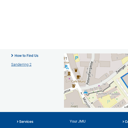
How to Find Us
Sanderring 2
Your JMU
Services
C