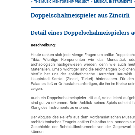
THE MUSIC MENTORSHIP PROJECT
MUSICAL INSTRUMENTS
Doppelschalmeispieler aus Zincirli
Detail eines Doppelschalmeispielers a
Beschreibung:
Heute ranken sich jede Menge Fragen um antike Doppelsch
Tibia. Wichtige Komponenten wie das Mundstück ode
archäologisch nachgewiesen werden, denn wie auch heut
Materialien. Umso wichtiger sind die reichhaltigen bildlichen
hierfür hat uns der späthethitische Herrscher Bar-rakib 
Hauptstadt Sam’al (Zincirli, Türkei) hinterlassen. Für 
Palastes ließ er Orthostaten anfertigen, die ihn im Kreise s
zeigen.
Auch ein Doppelschalmeispieler tritt auf, seine leicht auf
sind gut zu erkennen. Beim Anblick seines Spiels scheint 
Klang des Instruments zu ertönen.
Der Abguss des Reliefs aus dem Vorderasiatischen Museum i
architektonisches Zeugnis antiker Palastbauten, sondern auc
Geschichte der Rohrblattinstrumente von der Gegenwart b
können.