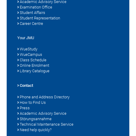
Academic Advisory Service
Examination Office
Student Affairs
Student Representation
Career Centre
Your JMU
WueStudy
WueCampus
Class Schedule
Online Enrolment
Library Catalogue
Contact
Phone and Address Directory
How to Find Us
Press
Academic Advisory Service
Störungsannahme
Technical Maintenance Service
Need help quickly?