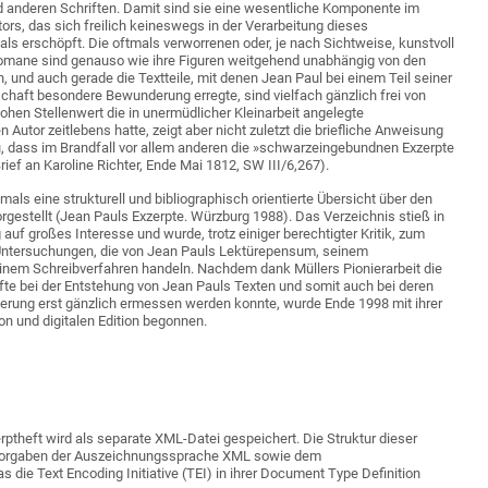
anderen Schriften. Damit sind sie eine wesentliche Komponente im
ors, das sich freilich keineswegs in der Verarbeitung dieses
ls erschöpft. Die oftmals verworrenen oder, je nach Sichtweise, kunstvoll
Romane sind genauso wie ihre Figuren weitgehend unabhängig von den
, und auch gerade die Textteile, mit denen Jean Paul bei einem Teil seiner
haft besondere Bewunderung erregte, sind vielfach gänzlich frei von
hen Stellenwert die in unermüdlicher Kleinarbeit angelegte
Autor zeitlebens hatte, zeigt aber nicht zuletzt die briefliche Anweisung
u, dass im Brandfall vor allem anderen die »schwarzeingebundnen Exzerpte
Brief an Karoline Richter, Ende Mai 1812, SW III/6,267).
mals eine strukturell und bibliographisch orientierte Übersicht über den
orgestellt (Jean Pauls Exzerpte. Würzburg 1988). Das Verzeichnis stieß in
auf großes Interesse und wurde, trotz einiger berechtigter Kritik, zum
r Untersuchungen, die von Jean Pauls Lektürepensum, seinem
inem Schreibverfahren handeln. Nachdem dank Müllers Pionierarbeit die
te bei der Entstehung von Jean Pauls Texten und somit auch bei deren
rung erst gänzlich ermessen werden konnte, wurde Ende 1998 mit ihrer
on und digitalen Edition begonnen.
erptheft wird als separate XML-Datei gespeichert. Die Struktur dieser
 Vorgaben der Auszeichnungssprache XML sowie dem
s die Text Encoding Initiative (TEI) in ihrer Document Type Definition