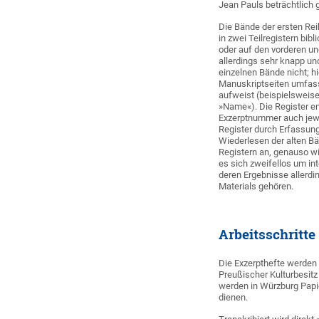
Jean Pauls beträchtlich 
Die Bände der ersten Rei
in zwei Teilregistern bi
oder auf den vorderen un
allerdings sehr knapp un
einzelnen Bände nicht; hi
Manuskriptseiten umfasst
aufweist (beispielsweis
»Name«). Die Register en
Exzerptnummer auch jewei
Register durch Erfassun
Wiederlesen der alten Bä
Registern an, genauso wi
es sich zweifellos um in
deren Ergebnisse allerd
Materials gehören.
Arbeitsschritte
Die Exzerpthefte werden 
Preußischer Kulturbesitz
werden in Würzburg Papi
dienen.