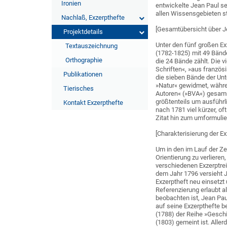
Ironien
entwickelte Jean Paul s
allen Wissensgebieten 
Nachlaß, Exzerpthefte
[Gesamtübersicht über J
Projektdetails
Unter den fünf großen Ex
Textauszeichnung
(1782-1825) mit 49 Bände
Orthographie
die 24 Bände zählt. Die 
Schriften«, »aus französ
Publikationen
die sieben Bände der Un
»Natur« gewidmet, währe
Tierisches
Autoren« (»BVA«) gesamme
größtenteils um ausführli
Kontakt Exzerpthefte
nach 1781 viel kürzer, o
Zitat hin zum umformuli
[Charakterisierung der E
Um in den im Lauf der Z
Orientierung zu verliere
verschiedenen Exzerptre
dem Jahr 1796 versieht J
Exzerptheft neu einsetz
Referenzierung erlaubt a
beobachten ist, Jean Pa
auf seine Exzerpthefte be
(1788) der Reihe »Gesch
(1803) gemeint ist. Alle