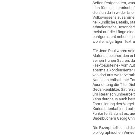
Seiten festgehalten, was
sich für eine literarisch
die sich da in wilder Un
Volkswissens zusammenfü
heilkundliche Details, s
ethnologische Besonderh
meist auf die Länge ein
buntgemischt nebeneinan
wohl einzigartigen Textf
Für Jean Paul waren sein
Materialspeicher, den er
seinen frühen Satiren, da
»Textbausteine« vom Autor
abermals kondensierter 
von dort aus weiterverar
Nachlass enthaltener Tex
Ausrichtung die Titel Dic
Gedankenblitze, Satiren 
um literarisch unbearbeit
kann durchaus auch ber
Formulierung des Vorge
Kuriositätenkabinett auf
Funke fehlt, so ist es, 
Sudelbüchern Georg Chris
Die Exzerpthefte sind die
bibliographischen Verwei