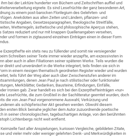
 ihm bei der Lektüre hunderter von Büchern und Zeitschriften auffiel und
e Weiterverarbeitung eignete. Es sind Lesefrüchte der ganz besonderen Art,
ordnung zu einem post-barocken Florilegium des Gelehrten- und
gen. Anekdoten aus allen Zeiten und Ländern, pflanzen- und
tatistische Angaben, Gesetzesparagraphen, theologische Streitfälle,
eiten, Wetterregeln, ästhetische und philosophische Aperçus stehen,
es Satzes reduziert und nur mit knappen Quellenangaben versehen,
der und formen in zigtausend einzelnen Einträgen einen in dieser Form
undus.
e Exzerpthefte ein stets neu zu füllender und somit nie versiegender
 beim Schreiben seiner Texte immer wieder anzapfte, am exzessivsten in
nn aber auch in allen Filiationen seiner späteren Werke. Teils wurden die
 direkt und unverändert in die Werke integriert, teils finden sie sich in
Form in einem riesigen thematisch geordneten Register wieder und wurden
beitet, teils führt der Weg aber auch über Zwischenstufen anderer im
tsammlungen, denen Jean Paul je nach stilistischer oder funktionaler
htungen, Merkblätter, Gedanken, Bausteine, Erfindungen, Einfälle,
oder Ironien gab. Zwar handelt es sich bei den Exzerpthefteinträgen »nur«
ete Lesefrüchte, die zum Großteil in der Sachliteratur geerntet wurden, doch
eits die von Jean Paul vorgenommene Auswahl, Verkürzung und
fundenen als schöpferischer Akt gesehen werden. Obwohl diesem
 den ersten Blick beinahe jeglicher dem Autor zuzuordnende poetische
auch in seiner chronologischen, tagebuchartigen Anlage, von den berühmten
toph Lichtenbergs nicht weit entfernt.
 Keimzelle fast aller Anspielungen, kuriosen Vergleiche, gebildeten Zitate,
se und vieler mehr oder weniger gelehrten Denk- und Merkwürdigkeiten in