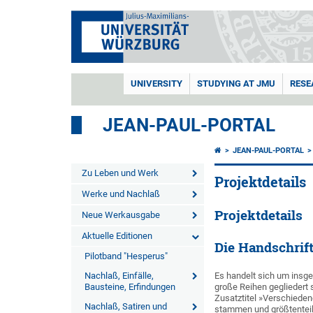
UNIVERSITY
STUDYING AT JMU
RESE
JEAN-PAUL-PORTAL
JEAN-PAUL-PORTAL
Zu Leben und Werk
Projektdetails
Werke und Nachlaß
Projektdetails
Neue Werkausgabe
Aktuelle Editionen
Die Handschrif
Pilotband "Hesperus"
Nachlaß, Einfälle,
Es handelt sich um insge
Bausteine, Erfindungen
große Reihen gegliedert 
Zusatztitel »Verschiede
Nachlaß, Satiren und
stammen und größtenteils