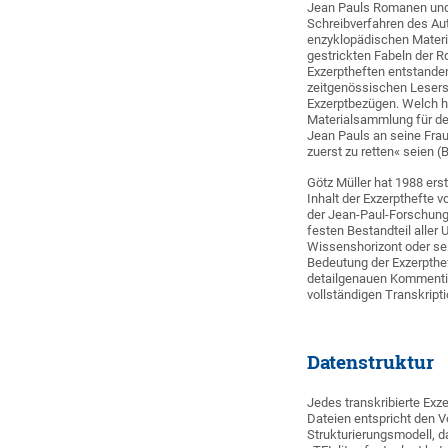
Jean Pauls Romanen und 
Schreibverfahren des Aut
enzyklopädischen Materia
gestrickten Fabeln der 
Exzerptheften entstanden
zeitgenössischen Lesersc
Exzerptbezügen. Welch ho
Materialsammlung für den 
Jean Pauls an seine Fra
zuerst zu retten« seien (
Götz Müller hat 1988 erst
Inhalt der Exzerpthefte v
der Jean-Paul-Forschung 
festen Bestandteil alle
Wissenshorizont oder se
Bedeutung der Exzerpthef
detailgenauen Kommentie
vollständigen Transkripti
Datenstruktur
Jedes transkribierte Exz
Dateien entspricht den
Strukturierungsmodell, da