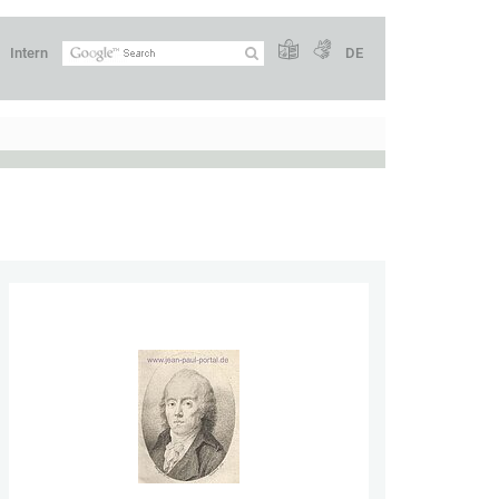
Intern
DE