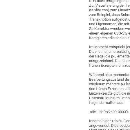
»TEIxlite« festgelegt hat.
Zur Visualisierung der 
(teixlite.css) zum Einsat
zum Beispiel, dass Schre
Transkription aufgelöst
und Eigennamen, die mit
Zu Korrekturzwecken wer
einem eigenen CSS-Styles
Korrigieren erforderlich s
Im Moment entspricht je
Dies ist nur eine vorläuf
der Regel die
p
-Elemente
ausgezeichnet. Das übe
frühen Exzerpten, um z
Während also momentan l
Bearbeitungszustand
di
wiederum mehrere
p
-Ele
den frühen Exzerpten au
Einzelexzerpte gibt, die 
Datenstruktur zum Beispi
folgendermaßen aus:
<div1 id="ex2a09-0033"><
Innerhalb der <div2>-El
angewendet. Dies bedeut