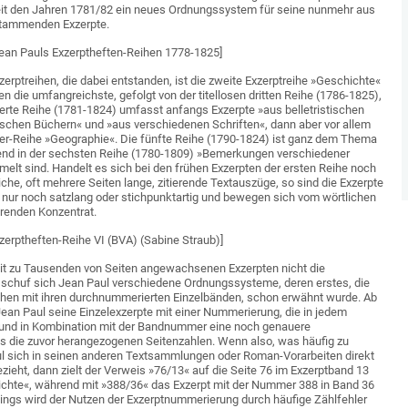
eit den Jahren 1781/82 ein neues Ordnungssystem für seine nunmehr aus
stammenden Exzerpte.
ean Pauls Exzerptheften-Reihen 1778-1825]
zerptreihen, die dabei entstanden, ist die zweite Exzerptreihe »Geschichte«
n die umfangreichste, gefolgt von der titellosen dritten Reihe (1786-1825),
vierte Reihe (1781-1824) umfasst anfangs Exzerpte »aus belletristischen
ischen Büchern« und »aus verschiedenen Schriften«, dann aber vor allem
ter-Reihe »Geographie«. Die fünfte Reihe (1790-1824) ist ganz dem Thema
nd in der sechsten Reihe (1780-1809) »Bemerkungen verschiedener
lt sind. Handelt es sich bei den frühen Exzerpten der ersten Reihe noch
che, oft mehrere Seiten lange, zitierende Textauszüge, so sind die Exzerpte
ft nur noch satzlang oder stichpunktartig und bewegen sich vom wörtlichen
erenden Konzentrat.
xzerptheften-Reihe VI (BVA) (Sabine Straub)]
eit zu Tausenden von Seiten angewachsenen Exzerpten nicht die
n, schuf sich Jean Paul verschiedene Ordnungssysteme, deren erstes, die
ihen mit ihren durchnummerierten Einzelbänden, schon erwähnt wurde. Ab
ean Paul seine Einzelexzerpte mit einer Nummerierung, die in jedem
t und in Kombination mit der Bandnummer eine noch genauere
ls die zuvor herangezogenen Seitenzahlen. Wenn also, was häufig zu
ul sich in seinen anderen Textsammlungen oder Roman-Vorarbeiten direkt
zieht, dann zielt der Verweis »76/13« auf die Seite 76 im Exzerptband 13
ichte«, während mit »388/36« das Exzerpt mit der Nummer 388 in Band 36
rdings wird der Nutzen der Exzerptnummerierung durch häufige Zählfehler