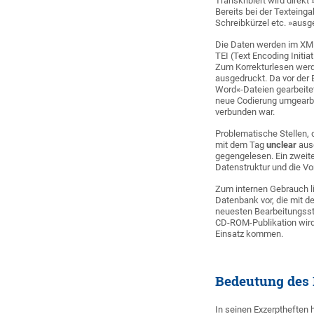
Transkribiert wird direk
Bereits bei der Texteing
Schreibkürzel etc. »ausge
Die Daten werden im XML
TEI (Text Encoding Initi
Zum Korrekturlesen wer
ausgedruckt. Da vor der 
Word«-Dateien gearbeitet
neue Codierung umgearbe
verbunden war.
Problematische Stellen, 
mit dem Tag
unclear
ausg
gegengelesen. Ein zweit
Datenstruktur und die Vo
Zum internen Gebrauch lie
Datenbank vor, die mit d
neuesten Bearbeitungssta
CD-ROM-Publikation wird
Einsatz kommen.
Bedeutung des 
In seinen Exzerptheften 