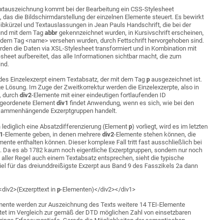
Textauszeichnung kommt bei der Bearbeitung ein CSS-Stylesheet
z, das die Bildschirmdarstellung der einzelnen Elemente steuert. Es bewirkt
ibkürzel und Textauslassungen in Jean Pauls Handschrift, die bei der
 und mit dem Tag
abbr
gekennzeichnet wurden, in Kursivschrift erscheinen,
 dem Tag <name> versehen wurden, durch Fettschrift hervorgehoben sind.
den die Daten via XSL-Stylesheet transformiert und in Kombination mit
heet aufbereitet, das alle Informationen sichtbar macht, die zum
ind.
des Einzelexzerpt einem Textabsatz, der mit dem Tag
p
ausgezeichnet ist.
ige Lösung. Im Zuge der Zweitkorrektur werden die Einzelexzerpte, also in
, durch
div2
-Elemente mit einer eindeutigen fortlaufenden ID
rgeordenete Element
div1
findet Anwendung, wenn es sich, wie bei den
usammenhängende Exzerptgruppen handelt.
ediglich eine Absatzdifferenzierung (Element
p
) vorliegt, wird es im letzten
v1
-Elemente geben, in denen mehrere
div2
-Elemente stehen können, die
mente enthalten können. Dieser komplexe Fall tritt fast ausschließlich bei
f. Da es ab 1782 kaum noch eigentliche Exzerptgruppen, sondern nur noch
in aller Regel auch einem Textabsatz entsprechen, sieht die typische
el für das dreiunddreißigste Exzerpt aus Band 9 des Fasszikels 2a dann
div2>(Exzerpttext in
p
-Elementen)</div2></div1>
emente werden zur Auszeichnung des Texts weitere 14 TEI-Elemente
et im Vergleich zur gemäß der DTD möglichen Zahl von einsetzbaren