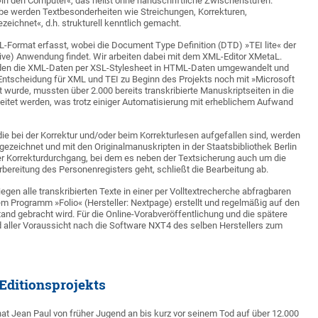
t »in den Computer«, das heißt ohne handschriftliche Zwischenstufen.
abe werden Textbesonderheiten wie Streichungen, Korrekturen,
zeichnet«, d.h. strukturell kenntlich gemacht.
-Format erfasst, wobei die Document Type Definition (DTD) »TEI lite« der
ative) Anwendung findet. Wir arbeiten dabei mit dem XML-Editor XMetaL.
den die XML-Daten per XSL-Stylesheet in HTML-Daten umgewandelt und
Entscheidung für XML und TEI zu Beginn des Projekts noch mit »Microsoft
 wurde, mussten über 2.000 bereits transkribierte Manuskriptseiten in die
itet werden, was trotz einiger Automatisierung mit erheblichem Aufwand
die bei der Korrektur und/oder beim Korrekturlesen aufgefallen sind, werden
ezeichnet und mit den Originalmanuskripten in der Staatsbibliothek Berlin
er Korrekturdurchgang, bei dem es neben der Textsicherung auch um die
rbereitung des Personenregisters geht, schließt die Bearbeitung ab.
gen alle transkribierten Texte in einer per Volltextrecherche abfragbaren
em Programm »Folio« (Hersteller: Nextpage) erstellt und regelmäßig auf den
nd gebracht wird. Für die Online-Vorabveröffentlichung und die spätere
 aller Voraussicht nach die Software NXT4 des selben Herstellers zum
Editionsprojekts
hat Jean Paul von früher Jugend an bis kurz vor seinem Tod auf über 12.000