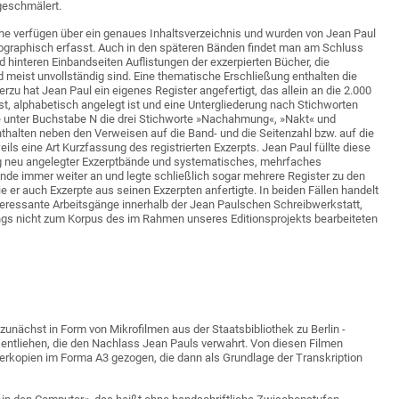
geschmälert.
he verfügen über ein genaues Inhaltsverzeichnis und wurden von Jean Paul
bliographisch erfasst. Auch in den späteren Bänden findet man am Schluss
d hinteren Einbandseiten Auflistungen der exzerpierten Bücher, die
d meist unvollständig sind. Eine thematische Erschließung enthalten die
erzu hat Jean Paul ein eigenes Register angefertigt, das allein an die 2.000
, alphabetisch angelegt ist und eine Untergliederung nach Stichworten
e unter Buchstabe N die drei Stichworte »Nachahmung«, »Nakt« und
thalten neben den Verweisen auf die Band- und die Seitenzahl bzw. auf die
ls eine Art Kurzfassung des registrierten Exzerpts. Jean Paul füllte diese
g neu angelegter Exzerptbände und systematisches, mehrfaches
nde immer weiter an und legte schließlich sogar mehrere Register zu den
e er auch Exzerpte aus seinen Exzerpten anfertigte. In beiden Fällen handelt
teressante Arbeitsgänge innerhalb der Jean Paulschen Schreibwerkstatt,
ings nicht zum Korpus des im Rahmen unseres Editionsprojekts bearbeiteten
zunächst in Form von Mikrofilmen aus der Staatsbibliothek zu Berlin -
 entliehen, die den Nachlass Jean Pauls verwahrt. Von diesen Filmen
erkopien im Forma A3 gezogen, die dann als Grundlage der Transkription