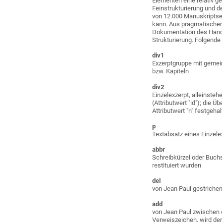
Elementen eine relativ g
Feinstrukturierung und d
von 12.000 Manuskriptsei
kann. Aus pragmatischen
Dokumentation des Hands
Strukturierung. Folgend
div1
Exzerptgruppe mit gemei
bzw. Kapiteln
div2
Einzelexzerpt, alleinsteh
(Attributwert "id"); die
Attributwert "n" festgehal
p
Textabsatz eines Einzele
abbr
Schreibkürzel oder Buchs
restituiert wurden
del
von Jean Paul gestrichen
add
von Jean Paul zwischen d
Verweiszeichen, wird de