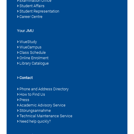
Examination Office
Student Affairs
Student Representation
Career Centre
Your JMU
WueStudy
WueCampus
Class Schedule
Online Enrolment
Library Catalogue
Contact
Phone and Address Directory
How to Find Us
Press
Academic Advisory Service
Störungsannahme
Technical Maintenance Service
Need help quickly?