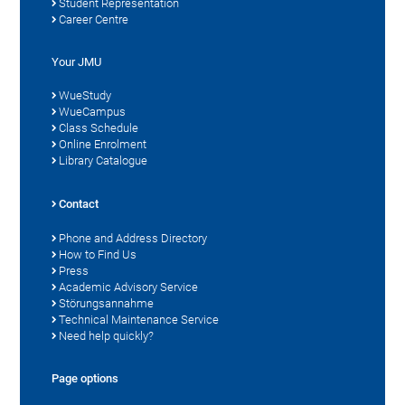
Student Representation
Career Centre
Your JMU
WueStudy
WueCampus
Class Schedule
Online Enrolment
Library Catalogue
Contact
Phone and Address Directory
How to Find Us
Press
Academic Advisory Service
Störungsannahme
Technical Maintenance Service
Need help quickly?
Page options