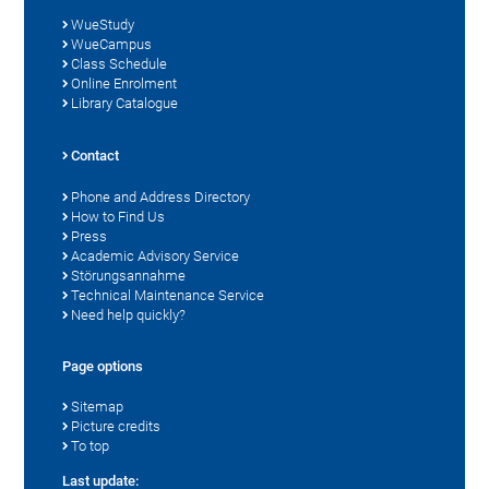
WueStudy
WueCampus
Class Schedule
Online Enrolment
Library Catalogue
Contact
Phone and Address Directory
How to Find Us
Press
Academic Advisory Service
Störungsannahme
Technical Maintenance Service
Need help quickly?
Page options
Sitemap
Picture credits
To top
Last update: