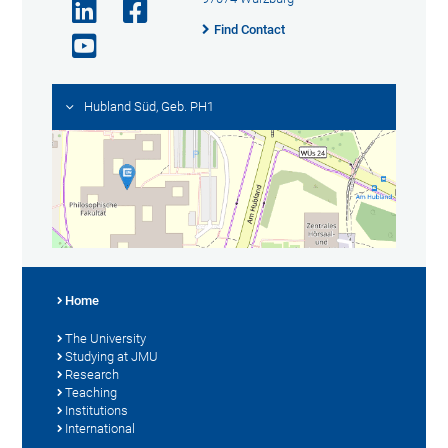
Find Contact
Hubland Süd, Geb. PH1
Home
The University
Studying at JMU
Research
Teaching
Institutions
International