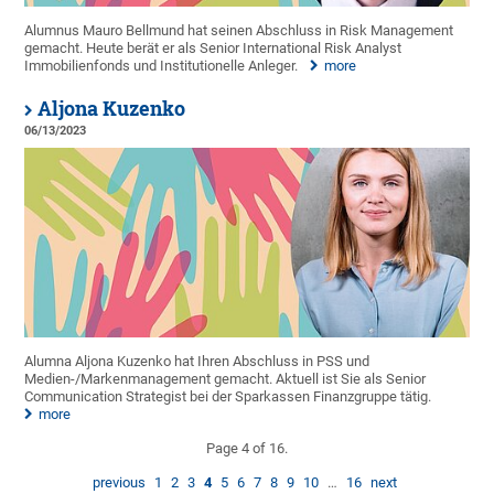
Alumnus Mauro Bellmund hat seinen Abschluss in Risk Management
gemacht. Heute berät er als Senior International Risk Analyst
Immobilienfonds und Institutionelle Anleger.
more
Aljona Kuzenko
06/13/2023
Alumna Aljona Kuzenko hat Ihren Abschluss in PSS und
Medien-/Markenmanagement gemacht. Aktuell ist Sie als Senior
Communication Strategist bei der Sparkassen Finanzgruppe tätig.
more
Page 4 of 16.
previous
1
2
3
4
5
6
7
8
9
10
…
16
next