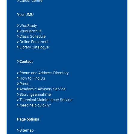
Career Centre
Your JMU
WueStudy
WueCampus
Class Schedule
Online Enrolment
Library Catalogue
Contact
Phone and Address Directory
How to Find Us
Press
Academic Advisory Service
Störungsannahme
Technical Maintenance Service
Need help quickly?
Page options
Sitemap