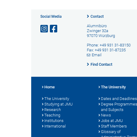
Social Media
Contact
Alumnibüro
Zwinger 32a
97070 Würzburg
Phone: +49 931 31-83150
Fax: +49 931 31-87235
Email
Find Contact
Home
The University
The University
Dates and Deadlines
Studying at JMU
Degree Programme
Research
and Subjects
Teaching
News
Institutions
Jobs at JMU
International
Staff Members
Glossary of