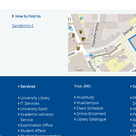
How to Find Us
Sanderring 2
Your JMU
Services
C
WueStudy
University Library
P
WueCampus
s
IT Services
D
Class Schedule
University Sport
H
Online Enrolment
Academic Advisory
P
Library Catalogue
Service
A
Examination Office
S
Student Affairs
S