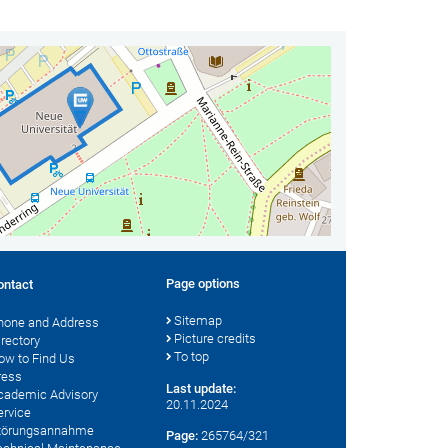
Page options
ontact
Sitemap
hone and Address
Picture credits
irectory
To top
ow to Find Us
ress
Last update:
cademic Advisory
20.11.2024
ervice
törungsannahme
Page:
265764/321