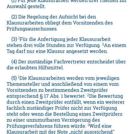
(1) Für jede Klausurarbeit werden drei Themen zur
Auswahl gestellt.
(2) Die Regelung der Aufsicht bei den
Klausurarbeiten obliegt dem Vorsitzenden des
Prüfungsausschusses.
1
(3)
Für die Anfertigung jeder Klausurarbeit
2
stehen drei volle Stunden zur Verfügung.
An einem
Tag darf nur eine Klausur angesetzt werden.
(4) Der zuständige Fachvertreter entscheidet über
die erlaubten Hilfsmittel.
1
(5)
Die Klausurarbeiten werden vom jeweiligen
Themensteller und anschließend von einem vom
Vorsitzenden zu bestimmenden Zweitprüfer
2
entsprechend § 17 Abs. 1 bewertet.
Die Bewertung
durch einen Zweitprüfer entfällt, wenn ein weiterer
fachlich zuständiger Prüfer nicht zur Verfügung
steht oder wenn die Bestellung eines Zweitprüfers
zu einer unzumutbaren Verzögerung des
3
Prüfungsverfahrens führen würde.
Wird eine
Klausurarbeit mit der Note „nicht ausreichend"