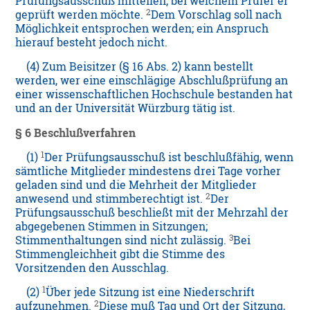
Prüfungsausschuß mitteilen, bei welchem Prüfer er
2
geprüft werden möchte.
Dem Vorschlag soll nach
Möglichkeit entsprochen werden; ein Anspruch
hierauf besteht jedoch nicht.
(4) Zum Beisitzer (§ 16 Abs. 2) kann bestellt
werden, wer eine einschlägige Abschlußprüfung an
einer wissenschaftlichen Hochschule bestanden hat
und an der Universität Würzburg tätig ist.
§ 6 Beschlußverfahren
1
(1)
Der Prüfungsausschuß ist beschlußfähig, wenn
sämtliche Mitglieder mindestens drei Tage vorher
geladen sind und die Mehrheit der Mitglieder
2
anwesend und stimmberechtigt ist.
Der
Prüfungsausschuß beschließt mit der Mehrzahl der
abgegebenen Stimmen in Sitzungen;
3
Stimmenthaltungen sind nicht zulässig.
Bei
Stimmengleichheit gibt die Stimme des
Vorsitzenden den Ausschlag.
1
(2)
Über jede Sitzung ist eine Niederschrift
2
aufzunehmen.
Diese muß Tag und Ort der Sitzung,