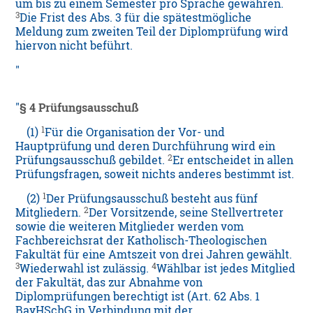
um bis zu einem Semester pro Sprache gewähren.
3
Die Frist des Abs. 3 für die spätestmögliche
Meldung zum zweiten Teil der Diplomprüfung wird
hiervon nicht beführt.
§ 4 Prüfungsausschuß
1
(1)
Für die Organisation der Vor- und
Hauptprüfung und deren Durchführung wird ein
2
Prüfungsausschuß gebildet.
Er entscheidet in allen
Prüfungsfragen, soweit nichts anderes bestimmt ist.
1
(2)
Der Prüfungsausschuß besteht aus fünf
2
Mitgliedern.
Der Vorsitzende, seine Stellvertreter
sowie die weiteren Mitglieder werden vom
Fachbereichsrat der Katholisch-Theologischen
Fakultät für eine Amtszeit von drei Jahren gewählt.
3
4
Wiederwahl ist zulässig.
Wählbar ist jedes Mitglied
der Fakultät, das zur Abnahme von
Diplomprüfungen berechtigt ist (Art. 62 Abs. 1
BayHSchG in Verbindung mit der