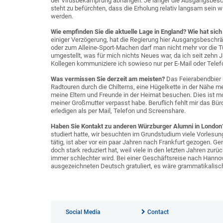
der Virusbekämpfung abhängen. Je länger die Ausgangsbesch
steht zu befürchten, dass die Erholung relativ langsam sein 
werden.
Wie empfinden Sie die aktuelle Lage in England? Wie hat sic
einiger Verzögerung, hat die Regierung hier Ausgangsbeschr
oder zum Alleine-Sport-Machen darf man nicht mehr vor die Tü
umgestellt, was für mich nichts Neues war, da ich seit zehn
Kollegen kommuniziere ich sowieso nur per E-Mail oder Telefon
Was vermissen Sie derzeit am meisten?
Das Feierabendbier 
Radtouren durch die Chilterns, eine Hügelkette in der Nähe
meine Eltern und Freunde in der Heimat besuchen. Dies ist mo
meiner Großmutter verpasst habe. Beruflich fehlt mir das Bü
erledigen als per Mail, Telefon und Screenshare.
Haben Sie Kontakt zu anderen Würzburger Alumni in Londo
studiert hatte, wir besuchten im Grundstudium viele Vorles
tätig, ist aber vor ein paar Jahren nach Frankfurt gezogen. G
doch stark reduziert hat, weil viele in den letzten Jahren zur
immer schlechter wird. Bei einer Geschäftsreise nach Hannov
ausgezeichneten Deutsch gratuliert, es wäre grammatikalisch t
Social Media
Contact