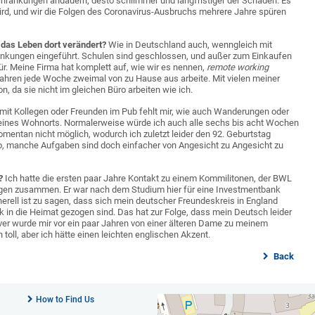
ränkungen andauern, desto schlimmer und langfristiger der Schaden. Es
wird, und wir die Folgen des Coronavirus-Ausbruchs mehrere Jahre spüren
h das Leben dort verändert?
Wie in Deutschland auch, wenngleich mit
änkungen eingeführt. Schulen sind geschlossen, und außer zum Einkaufen
r. Meine Firma hat komplett auf, wie wir es nennen,
remote working
 Jahren jede Woche zweimal von zu Hause aus arbeite. Mit vielen meiner
, da sie nicht im gleichen Büro arbeiten wie ich.
mit Kollegen oder Freunden im Pub fehlt mir, wie auch Wanderungen oder
 meines Wohnorts. Normalerweise würde ich auch alle sechs bis acht Wochen
mentan nicht möglich, wodurch ich zuletzt leider den 92. Geburtstag
ro, manche Aufgaben sind doch einfacher von Angesicht zu Angesicht zu
n?
Ich hatte die ersten paar Jahre Kontakt zu einem Kommilitonen, der BWL
ungen zusammen. Er war nach dem Studium hier für eine Investmentbank
enerell ist zu sagen, dass sich mein deutscher Freundeskreis in England
ück in die Heimat gezogen sind. Das hat zur Folge, dass mein Deutsch leider
er wurde mir vor ein paar Jahren von einer älteren Dame zu meinem
oll, aber ich hätte einen leichten englischen Akzent.
Back
How to Find Us