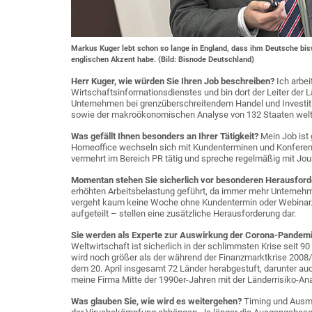
Markus Kuger lebt schon so lange in England, dass ihm Deutsche bis
englischen Akzent habe. (Bild: Bisnode Deutschland)
Herr Kuger, wie würden Sie Ihren Job beschreiben?
Ich arbe
Wirtschaftsinformationsdienstes und bin dort der Leiter der 
Unternehmen bei grenzüberschreitendem Handel und Investiti
sowie der makroökonomischen Analyse von 132 Staaten welt
Was gefällt Ihnen besonders an Ihrer Tätigkeit?
Mein Job ist
Homeoffice wechseln sich mit Kundenterminen und Konferenze
vermehrt im Bereich PR tätig und spreche regelmäßig mit Jour
Momentan stehen Sie sicherlich vor besonderen Herausfor
erhöhten Arbeitsbelastung geführt, da immer mehr Unterneh
vergeht kaum keine Woche ohne Kundentermin oder Webinar. 
aufgeteilt – stellen eine zusätzliche Herausforderung dar.
Sie werden als Experte zur Auswirkung der Corona-Pandemie a
Weltwirtschaft ist sicherlich in der schlimmsten Krise seit 
wird noch größer als der während der Finanzmarktkrise 200
dem 20. April insgesamt 72 Länder herabgestuft, darunter auc
meine Firma Mitte der 1990er-Jahren mit der Länderrisiko-An
Was glauben Sie, wie wird es weitergehen?
Timing und Ausma