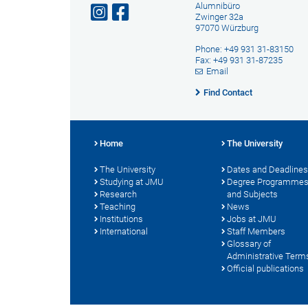
Alumnibüro
Zwinger 32a
97070 Würzburg
Phone: +49 931 31-83150
Fax: +49 931 31-87235
Email
Find Contact
Home
The University
The University
Dates and Deadlines
Studying at JMU
Degree Programme
Research
and Subjects
Teaching
News
Institutions
Jobs at JMU
International
Staff Members
Glossary of
Administrative Term
Official publications