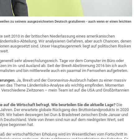
weilen zu seinem ausgezeichneten Deutsch gratulieren - auch wenn er einen leichten
ite seit 2010 in der britischen Niederlassung eines amerikanischen
Länderrisiko-Abteilung. Wir analysieren Gefahren, aber auch Chancen, denen
onen ausgesetzt sind. Unser Hauptaugenmerk liegt auf politischen Risiken
weit.
 generell sehr abwechslungsreich. Tage vor dem Computer im Büro oder
n im In- und Ausland ab. Seit der Brexit-Abstimmung 2016 bin ich auch
nalisten und bin mittlerweile auch ein paarmal im Fernsehen aufgetreten.
derungen.
Ja, Brexit und der Coronavirus-Ausbruch haben zu einer massiv
men das Thema Länderrisiko-Analyse als wichtig empfinden. Momentan
Verschiedene Zeitzonen – mein Team ist auf die USA und Großbritannien
uf die Wirtschaft befragt. Wie beurteilen Sie die aktuelle Lage?
Die
90 Jahren. Der erwartete globale Rückgang des Bruttoinlandprodukts in 2020
8/09. Wir haben deswegen bei Dun & Bradstreet zwischen Ende Januar und
h Deutschland. Viele von ihnen sind nun auf dem niedrigsten Wert, seit
alyse begonnen hat.
ß der wirtschaftlichen Erholung wird im Wesentlichen vom Fortschritt in