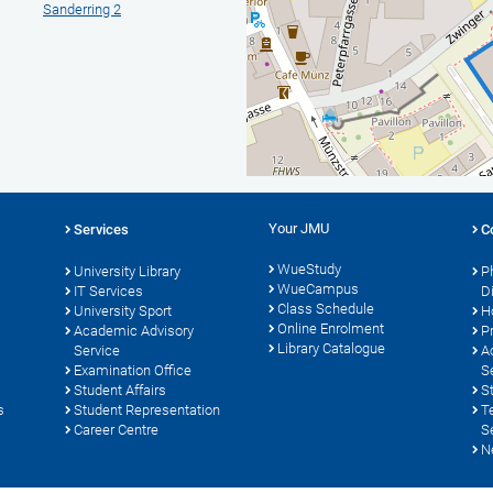
Sanderring 2
Your JMU
Services
C
WueStudy
University Library
P
WueCampus
s
IT Services
D
Class Schedule
University Sport
H
Online Enrolment
Academic Advisory
P
Library Catalogue
Service
A
Examination Office
S
Student Affairs
S
s
Student Representation
T
Career Centre
S
N