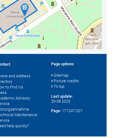
Page options
ontact
Sitemap
hone and Address
Picture credits
irectory
To top
ow to Find Us
ress
Last update:
cademic Advisory
29.08.2025
ervice
törungsannahme
Page:
171247/321
echnical Maintenance
ervice
eed help quickly?