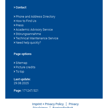
Contact
Phone and Address Directory
How to Find Us
Press
Academic Advisory Service
Störungsannahme
Technical Maintenance Service
Need help quickly?
Page options
Sitemap
Picture credits
To top
Last update:
29.08.2025
Page:
171247/321
Imprint + Privacy Policy
Privacy
Disclaimer
Barrierefreiheit