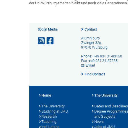
der Uni Würzburg erhalten bleibt und noch viele Generationen 
Social Media
Contact
Alumnibüro
Zwinger 32a
97070 Würzburg
Phone: +49 931 31-83150
Fax: +49 931 31-87235
Email
Find Contact
Home
The University
The University
Dates and Deadlines
Studying at JMU
Degree Programme
Research
and Subjects
Teaching
News
Institutions
Jobs at JMU