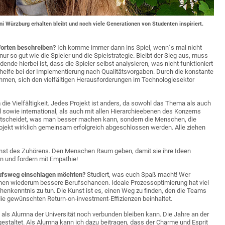
ni Würzburg erhalten bleibt und noch viele Generationen von Studenten inspiriert.
 Worten beschreiben?
Ich komme immer dann ins Spiel, wenn´s mal nicht
nur so gut wie die Spieler und die Spielstrategie. Bleibt der Sieg aus, muss
ende hierbei ist, dass die Spieler selbst analysieren, was nicht funktioniert
 helfe bei der Implementierung nach Qualitätsvorgaben. Durch die konstante
hmen, sich den vielfältigen Herausforderungen im Technologiesektor
m die Vielfältigkeit. Jedes Projekt ist anders, da sowohl das Thema als auch
al sowie international, als auch mit allen Hierarchieebenen des Konzerns
entscheidet, was man besser machen kann, sondern die Menschen, die
ojekt wirklich gemeinsam erfolgreich abgeschlossen werden. Alle ziehen
nst des Zuhörens. Den Menschen Raum geben, damit sie ihre Ideen
 und fordern mit Empathie!
erufsweg einschlagen möchten?
Studiert, was euch Spaß macht! Wer
lichen wiederum bessere Berufschancen. Ideale Prozessoptimierung hat viel
chenkenntnis zu tun. Die Kunst ist es, einen Weg zu finden, den die Teams
die gewünschten Return-on-investment-Effizienzen beinhaltet.
ch als Alumna der Universität noch verbunden bleiben kann. Die Jahre an der
gestaltet. Als Alumna kann ich dazu beitragen, dass der Charme und Esprit