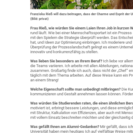
Franziska Rieß will dazu beitragen, dass der Charme und Esprit der U
(Bild: privat)
Frau Rieß, wie würden Sie einem Laien Ihren Job in kurzen
rund läuft. Wie bei einer Mannschaftssportart ist ein Prozess 
mit den Spielern die Strategie überprüft werden. Das Entscheid
hat, und Ideen zur Optimierung einbringen. Ich moderiere und
Überprüfung der Prozesslandschaft gelingt es einem Unterne
innovativ und konkurrenzfähig zu stellen.
Was lieben Sie besonders an Ihrem Beruf?
Ich liebe vor alle
die Teams variieren. Ich arbeite mit allen Abteilungen, nation
zusammen. Großartig finde ich auch, dass nicht der „Chef“ 
täglich mit dem Thema arbeiten. Auf diese Weise kann ein Pr
an einem Strang!
Welche Eigenschaft sollte man unbedingt mitbringen?
Die Ku
kommunizieren und Gestalt annehmen lassen können. Fördern
Was würden Sie Studierenden raten, die einen ähnlichen B
motiviert ist, erbringt bessere Leistungen, und diese ermög
mit Struktur, Kalkulation von Effizienzen, aber auch mit Mens
mit vollem Einsatz beschreiten möchten und der gleichzeitig 
Was gefällt Ihnen am Alumni-Gedanken?
Mir gefällt, dass i
Universität haben mein heutiges Ich auf vielfältige Weise mit