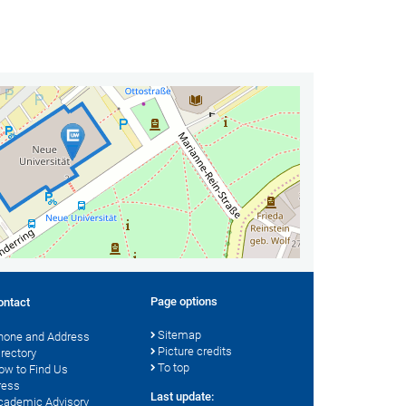
Page options
ontact
Sitemap
hone and Address
Picture credits
irectory
To top
ow to Find Us
ress
Last update:
cademic Advisory