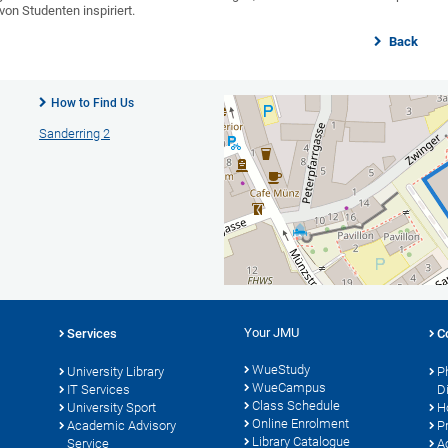
von Studenten inspiriert.
Back
How to Find Us
Sanderring 2
Your JMU
Services
C
WueStudy
University Library
P
WueCampus
s
IT Services
D
Class Schedule
University Sport
H
Online Enrolment
Academic Advisory
P
Library Catalogue
Service
A