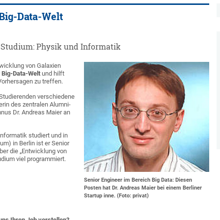
 Big-Data-Welt
a Studium: Physik und Informatik
wicklung von Galaxien
r
Big-Data-Welt
und hilft
orhersagen zu treffen.
 Studierenden verschiedene
erin des zentralen Alumni-
nus Dr. Andreas Maier an
nformatik studiert und in
) in Berlin ist er Senior
ber die „Entwicklung von
dium viel programmiert.
Senior Engineer im Bereich Big Data: Diesen
Posten hat Dr. Andreas Maier bei einem Berliner
Startup inne. (Foto: privat)
uns Ihren Job vorstellen?