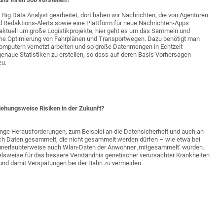
 Big Data Analyst gearbeitet, dort haben wir Nachrichten, die von Agenturen
nd Redaktions-Alerts sowie eine Plattform für neue Nachrichten-Apps
aktuell um große Logistikprojekte, hier geht es um das Sammeln und
 eine Optimierung von Fahrplänen und Transportwegen. Dazu benötigt man
Computern vernetzt arbeiten und so große Datenmengen in Echtzeit
enaue Statistiken zu erstellen, so dass auf deren Basis Vorhersagen
eu.
iehungsweise Risiken in der Zukunft?
nge Herausforderungen, zum Beispiel an die Datensicherheit und auch an
uch Daten gesammelt, die nicht gesammelt werden dürfen – wie etwa bei
n unerlaubterweise auch Wlan-Daten der Anwohner ‚mitgesammelt‘ wurden.
spielsweise für das bessere Verständnis genetischer verursachter Krankheiten
 und damit Verspätungen bei der Bahn zu vermeiden.