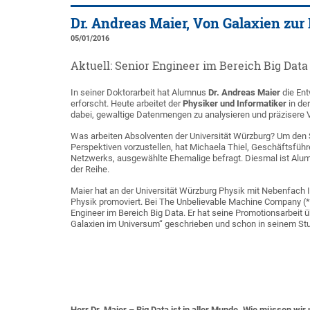
Dr. Andreas Maier, Von Galaxien zur
05/01/2016
Aktuell: Senior Engineer im Bereich Big Dat
In seiner Doktorarbeit hat Alumnus
Dr. Andreas Maier
die Ent
erforscht. Heute arbeitet der
Physiker und Informatiker
in de
dabei, gewaltige Datenmengen zu analysieren und präzisere V
Was arbeiten Absolventen der Universität Würzburg? Um den
Perspektiven vorzustellen, hat Michaela Thiel, Geschäftsführ
Netzwerks, ausgewählte Ehemalige befragt. Diesmal ist Alum
der Reihe.
Maier hat an der Universität Würzburg Physik mit Nebenfach I
Physik promoviert. Bei The Unbelievable Machine Company (*um
Engineer im Bereich Big Data. Er hat seine Promotionsarbeit ü
Galaxien im Universum“ geschrieben und schon in seinem Stu
Herr Dr. Maier – Big Data ist in aller Munde. Wie müssen wir 