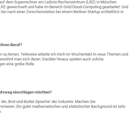
auf dem Superrechner am Leibniz-Rechenzentrum (LRZ) in München
 LRZ gewechselt und habe im Bereich Grid/Cloud-Computing gearbeitet. Und
n nach einer Zwischenstation bei einem Berliner Startup schließlich in
 Ihren Beruf?
en zu lernen. Teilweise arbeite ich mich im Wochentakt in neue Themen und
 gewöhnt man sich daran. Darüber hinaus spielen auch solche
en eine große Rolle.
erufsweg einschlagen möchten?
r die ‚Brot-und-Butter-Sprache‘ der Industrie. Machen Sie
mmieren. Ein guter mathematischer und statistischer Background ist sehr
.