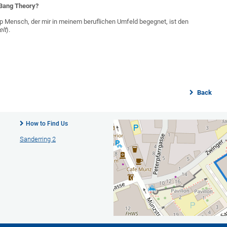
g Bang Theory?
Typ Mensch, der mir in meinem beruflichen Umfeld begegnet, ist den
lt
).
Back
How to Find Us
Sanderring 2