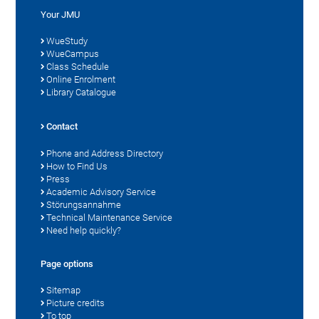
Your JMU
WueStudy
WueCampus
Class Schedule
Online Enrolment
Library Catalogue
Contact
Phone and Address Directory
How to Find Us
Press
Academic Advisory Service
Störungsannahme
Technical Maintenance Service
Need help quickly?
Page options
Sitemap
Picture credits
To top