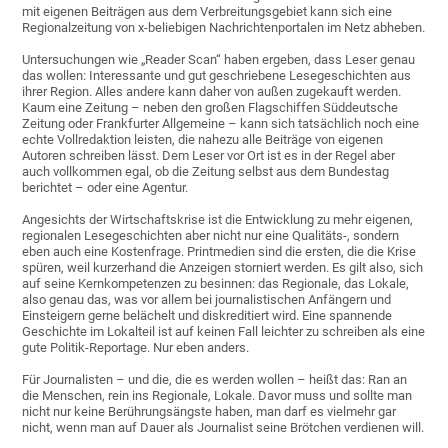
mit eigenen Beiträgen aus dem Verbreitungsgebiet kann sich eine
Regionalzeitung von x-beliebigen Nachrichtenportalen im Netz abheben.
Untersuchungen wie „Reader Scan“ haben ergeben, dass Leser genau
das wollen: Interessante und gut geschriebene Lesegeschichten aus
ihrer Region. Alles andere kann daher von außen zugekauft werden.
Kaum eine Zeitung – neben den großen Flagschiffen Süddeutsche
Zeitung oder Frankfurter Allgemeine – kann sich tatsächlich noch eine
echte Vollredaktion leisten, die nahezu alle Beiträge von eigenen
Autoren schreiben lässt. Dem Leser vor Ort ist es in der Regel aber
auch vollkommen egal, ob die Zeitung selbst aus dem Bundestag
berichtet – oder eine Agentur.
Angesichts der Wirtschaftskrise ist die Entwicklung zu mehr eigenen,
regionalen Lesegeschichten aber nicht nur eine Qualitäts-, sondern
eben auch eine Kostenfrage. Printmedien sind die ersten, die die Krise
spüren, weil kurzerhand die Anzeigen storniert werden. Es gilt also, sich
auf seine Kernkompetenzen zu besinnen: das Regionale, das Lokale,
also genau das, was vor allem bei journalistischen Anfängern und
Einsteigern gerne belächelt und diskreditiert wird. Eine spannende
Geschichte im Lokalteil ist auf keinen Fall leichter zu schreiben als eine
gute Politik-Reportage. Nur eben anders.
Für Journalisten – und die, die es werden wollen – heißt das: Ran an
die Menschen, rein ins Regionale, Lokale. Davor muss und sollte man
nicht nur keine Berührungsängste haben, man darf es vielmehr gar
nicht, wenn man auf Dauer als Journalist seine Brötchen verdienen will.