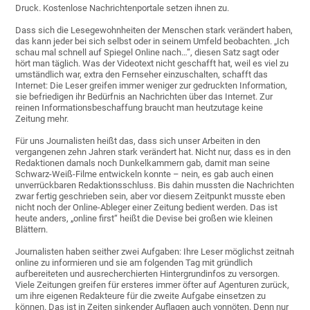
Druck. Kostenlose Nachrichtenportale setzen ihnen zu.
Dass sich die Lesegewohnheiten der Menschen stark verändert haben,
das kann jeder bei sich selbst oder in seinem Umfeld beobachten. „Ich
schau mal schnell auf Spiegel Online nach…“, diesen Satz sagt oder
hört man täglich. Was der Videotext nicht geschafft hat, weil es viel zu
umständlich war, extra den Fernseher einzuschalten, schafft das
Internet: Die Leser greifen immer weniger zur gedruckten Information,
sie befriedigen ihr Bedürfnis an Nachrichten über das Internet. Zur
reinen Informationsbeschaffung braucht man heutzutage keine
Zeitung mehr.
Für uns Journalisten heißt das, dass sich unser Arbeiten in den
vergangenen zehn Jahren stark verändert hat. Nicht nur, dass es in den
Redaktionen damals noch Dunkelkammern gab, damit man seine
Schwarz-Weiß-Filme entwickeln konnte – nein, es gab auch einen
unverrückbaren Redaktionsschluss. Bis dahin mussten die Nachrichten
zwar fertig geschrieben sein, aber vor diesem Zeitpunkt musste eben
nicht noch der Online-Ableger einer Zeitung bedient werden. Das ist
heute anders, „online first“ heißt die Devise bei großen wie kleinen
Blättern.
Journalisten haben seither zwei Aufgaben: Ihre Leser möglichst zeitnah
online zu informieren und sie am folgenden Tag mit gründlich
aufbereiteten und ausrecherchierten Hintergrundinfos zu versorgen.
Viele Zeitungen greifen für ersteres immer öfter auf Agenturen zurück,
um ihre eigenen Redakteure für die zweite Aufgabe einsetzen zu
können. Das ist in Zeiten sinkender Auflagen auch vonnöten. Denn nur