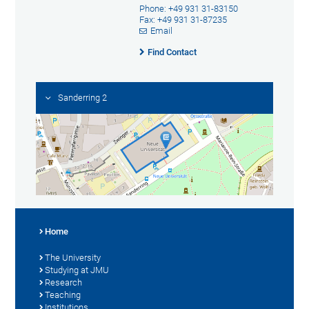
Phone: +49 931 31-83150
Fax: +49 931 31-87235
Email
Find Contact
Sanderring 2
Home
The University
Studying at JMU
Research
Teaching
Institutions