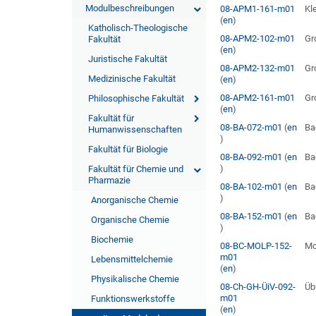
Modulbeschreibungen
08-APM1-161-m01
Kl
(
en
)
Katholisch-Theologische
08-APM2-102-m01
Gr
Fakultät
(
en
)
Juristische Fakultät
08-APM2-132-m01
Gr
Medizinische Fakultät
(
en
)
08-APM2-161-m01
Gr
Philosophische Fakultät
(
en
)
Fakultät für
08-BA-072-m01
(
en
Ba
Humanwissenschaften
)
Fakultät für Biologie
08-BA-092-m01
(
en
Ba
)
Fakultät für Chemie und
Pharmazie
08-BA-102-m01
(
en
Ba
)
Anorganische Chemie
08-BA-152-m01
(
en
Ba
Organische Chemie
)
Biochemie
08-BC-MOLP-152-
Mo
m01
Lebensmittelchemie
(
en
)
Physikalische Chemie
08-Ch-GH-ÜiV-092-
Üb
m01
Funktionswerkstoffe
(
en
)