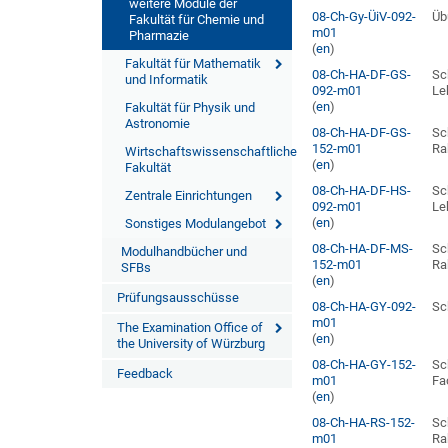
weitere Module der
08-Ch-Gy-ÜiV-092-
Üb
Fakultät für Chemie und
m01
Pharmazie
(
en
)
Fakultät für Mathematik
08-Ch-HA-DF-GS-
Sc
und Informatik
092-m01
Le
(
en
)
Fakultät für Physik und
Astronomie
08-Ch-HA-DF-GS-
Sc
152-m01
Ra
Wirtschaftswissenschaftliche
(
en
)
Fakultät
08-Ch-HA-DF-HS-
Sc
Zentrale Einrichtungen
092-m01
Le
(
en
)
Sonstiges Modulangebot
08-Ch-HA-DF-MS-
Sc
Modulhandbücher und
152-m01
Ra
SFBs
(
en
)
Prüfungsausschüsse
08-Ch-HA-GY-092-
Sc
m01
The Examination Office of
(
en
)
the University of Würzburg
08-Ch-HA-GY-152-
Sc
Feedback
m01
Fa
(
en
)
08-Ch-HA-RS-152-
Sc
m01
Ra