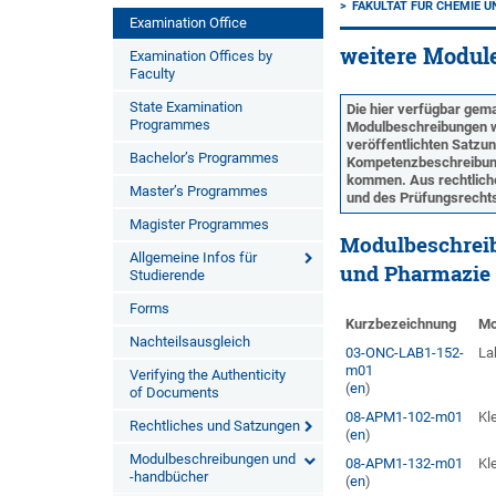
FAKULTÄT FÜR CHEMIE 
Examination Office
weitere Module
Examination Offices by
Faculty
State Examination
Die hier verfügbar ge
Programmes
Modulbeschreibungen wu
veröffentlichten Satzu
Bachelor’s Programmes
Kompetenzbeschreibung
kommen. Aus rechtliche
Master’s Programmes
und des Prüfungsrechts)
Magister Programmes
Modulbeschreib
Allgemeine Infos für
und Pharmazie
Studierende
Forms
Kurzbezeichnung
Mo
Nachteilsausgleich
03-ONC-LAB1-152-
La
m01
Verifying the Authenticity
(
en
)
of Documents
08-APM1-102-m01
Kl
Rechtliches und Satzungen
(
en
)
Modulbeschreibungen und
08-APM1-132-m01
Kl
-handbücher
(
en
)