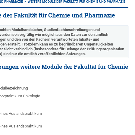
UND PHARMAZIE
WEITERE MODULE DER FAKULTÄT FÜR CHEMIE UND PHARMAZIE
 der Fakultät für Chemie und Pharmazie
machten Modulhandbücher, Studienfachbeschreibungen und
rden so sorgfältig wie möglich aus den Daten zur den amtlich
ngen und den von den Fächern verantworteten Inhalts- und
en erstellt. Trotzdem kann es zu begründbaren Ungenauigkeiten
r Sicht verbindlich (insbesondere für Belange der Prüfungsorganisation
 sind nur die amtlich veröffentlichten Satzungen.
ungen weitere Module der Fakultät für Chemie
dulbezeichnung
borpraktikum Onkologie
eines Auslandspraktikum
eines Auslandspraktikum