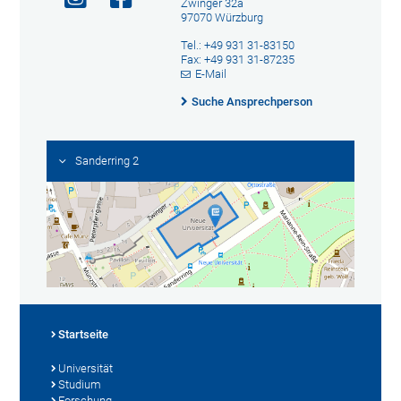
Zwinger 32a
97070 Würzburg
Tel.: +49 931 31-83150
Fax: +49 931 31-87235
E-Mail
Suche Ansprechperson
Sanderring 2
Startseite
Universität
Studium
Forschung