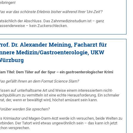
eibringen!
as war das schönste Erlebnis bisher während Ihrer 'Uni-Zeit'?
atsächlich der Abschluss. Das Zahnmedizinstudium ist – ganz
assenderweise – kein Zuckerschlecken.
rof. Dr. Alexander Meining, Facharzt für
nnere Medizin/Gastroenterologie, UKW
Würzburg
lam Titel: Dem Täter auf der Spur – ein gastroenterologischer Krimi
as gefällt Ihnen an dem Format Science Slam?
issen auf unterhaltsame Art und Weise einem interessiertem nicht-
achpublikum zu vermitteln ist eine echte Herausforderung. Ein schmaler
rat, der, wenn er bewältigt wird, höchst amüsant sein kann.
orüber werden Sie sprechen?
ls Krimiautor und Magen-Darm-Arzt werde ich versuchen, beide Welten zu
erbinden. Der Tatort wird etwas ungewöhnlich sein – das kann ich jetzt
chon versprechen.