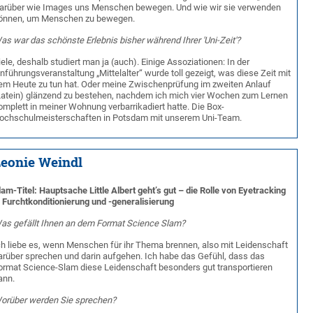
arüber wie Images uns Menschen bewegen. Und wie wir sie verwenden
önnen, um Menschen zu bewegen.
as war das schönste Erlebnis bisher während Ihrer 'Uni-Zeit'?
iele, deshalb studiert man ja (auch). Einige Assoziationen: In der
inführungsveranstaltung „Mittelalter“ wurde toll gezeigt, was diese Zeit mit
em Heute zu tun hat. Oder meine Zwischenprüfung im zweiten Anlauf
Latein) glänzend zu bestehen, nachdem ich mich vier Wochen zum Lernen
omplett in meiner Wohnung verbarrikadiert hatte. Die Box-
ochschulmeisterschaften in Potsdam mit unserem Uni-Team.
eonie Weindl
lam-Titel: Hauptsache Little Albert geht’s gut – die Rolle von Eyetracking
n Furchtkonditionierung und -generalisierung
as gefällt Ihnen an dem Format Science Slam?
ch liebe es, wenn Menschen für ihr Thema brennen, also mit Leidenschaft
arüber sprechen und darin aufgehen. Ich habe das Gefühl, dass das
ormat Science-Slam diese Leidenschaft besonders gut transportieren
ann.
orüber werden Sie sprechen?