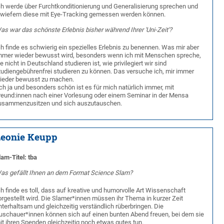
ch werde über Furchtkonditionierung und Generalisierung sprechen und
nwiefern diese mit Eye-Tracking gemessen werden können.
as war das schönste Erlebnis bisher während Ihrer 'Uni-Zeit'?
ch finde es schwierig ein spezielles Erlebnis zu benennen. Was mir aber
mmer wieder bewusst wird, besonders wenn ich mit Menschen spreche,
ie nicht in Deutschland studieren ist, wie privilegiert wir sind
tudiengebührenfrei studieren zu können. Das versuche ich, mir immer
ieder bewusst zu machen.
ch ja und besonders schön ist es für mich natürlich immer, mit
reund:innen nach einer Vorlesung oder einem Seminar in der Mensa
usammenzusitzen und sich auszutauschen.
Leonie Keupp
lam-Titel: tba
as gefällt Ihnen an dem Format Science Slam?
ch finde es toll, dass auf kreative und humorvolle Art Wissenschaft
orgestellt wird. Die Slamer*innen müssen ihr Thema in kurzer Zeit
nterhaltsam und gleichzeitig verständlich rüberbringen. Die
uschauer*innen können sich auf einen bunten Abend freuen, bei dem sie
it ihren Spenden gleichzeitig noch etwas gutes tun.