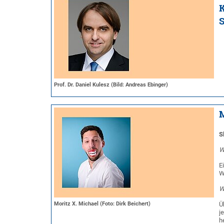
K
Prof. Dr. Daniel Kulesz (Bild: Andreas Ebinger)
S
W
E
W
W
Moritz X. Michael (Foto: Dirk Beichert)
Ü
j
h