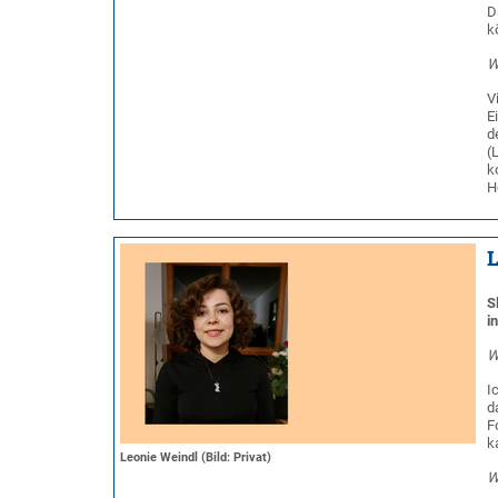
D
k
W
V
E
d
(
k
H
L
S
i
W
I
d
F
k
Leonie Weindl (Bild: Privat)
W