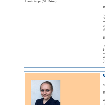
Leonie Keupp (Bild: Privat)
W
I
G
m
s
e
W
I
S
w
w
(
V
S
W
W
n