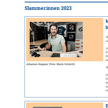
Slammer:innen 2023
M
b
W
u
J
D
E
a
Johannes Keppner (Foto: Mario Schmitt)
W
H
D
A
u
n
E