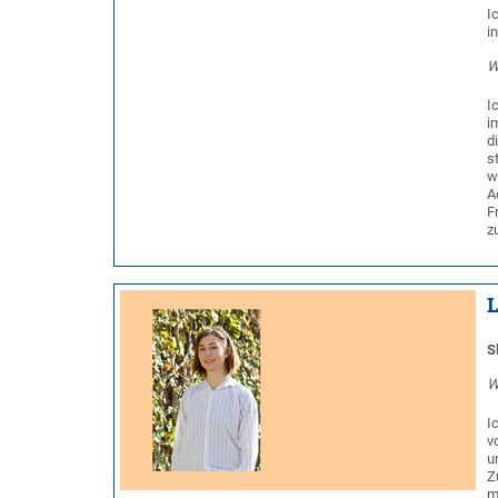
I
i
W
I
i
d
s
w
A
F
z
S
W
I
v
u
Z
m