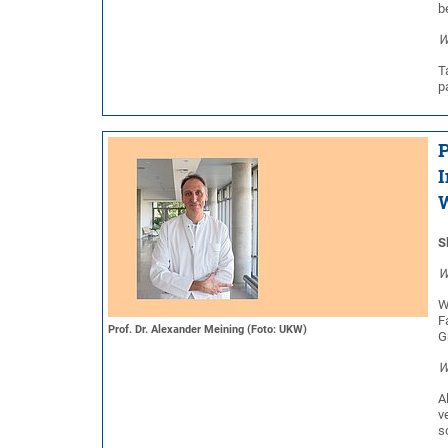
b
W
T
p
P
I
S
W
W
F
Prof. Dr. Alexander Meining (Foto: UKW)
G
W
A
v
s