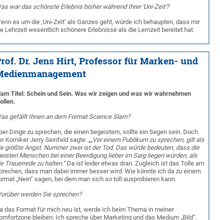
as war das schönste Erlebnis bisher während Ihrer 'Uni-Zeit'?
enn es um die ‚Uni-Zeit‘ als Ganzes geht, würde ich behaupten, dass mir
ie Lehrzeit wesentlich schönere Erlebnisse als die Lernzeit bereitet hat.
rof. Dr. Jens Hirt, Professor für Marken- und
Medienmanagement
lam Titel: Schein und Sein. Was wir zeigen und was wir wahrnehmen
ollen.
as gefällt Ihnen an dem Format Science Slam?
ber Dinge zu sprechen, die einen begeistern, sollte ein Segen sein. Doch
er Komiker Jerry Seinfeld sagte: „
„Vor einem Publikum zu sprechen, gilt als
ie größte Angst. Nummer zwei ist der Tod. Das würde bedeuten, dass die
eisten Menschen bei einer Beerdigung lieber im Sarg liegen würden, als
ie Trauerrede zu halten.“
Da ist leider etwas dran.
Zugleich ist das Tolle am
prechen, dass man dabei immer besser wird. Wie könnte ich da zu einem
ormat „Nein“ sagen, bei dem man sich so toll ausprobieren kann.
orüber werden Sie sprechen?
a das Format für mich neu ist, werde ich beim Thema in meiner
omfortzone bleiben: Ich spreche über Marketing und das Medium „Bild“.