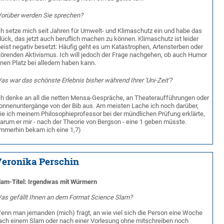
orüber werden Sie sprechen?
ch setze mich seit Jahren für Umwelt- und Klimaschutz ein und habe das
lück, das jetzt auch beruflich machen zu können. Klimaschutz ist leider
eist negativ besetzt: Häufig geht es um Katastrophen, Artensterben oder
törenden Aktivismus. Ich will jedoch der Frage nachgehen, ob auch Humor
inen Platz bei alledem haben kann.
as war das schönste Erlebnis bisher während Ihrer 'Uni-Zeit'?
ch denke an all die netten Mensa-Gespräche, an Theateraufführungen oder
onnenuntergänge von der Bib aus. Am meisten Lache ich noch darüber,
ie ich meinem Philosophieprofessor bei der mündlichen Prüfung erklärte,
arum er mir - nach der Theorie von Bergson - eine 1 geben müsste.
Immerhin bekam ich eine 1,7)
eronika Perschin
lam-Titel: Irgendwas mit Würmern
as gefällt Ihnen an dem Format Science Slam?
enn man jemanden (mich) fragt, an wie viel sich die Person eine Woche
ach einem Slam oder nach einer Vorlesung ohne mitschreiben noch