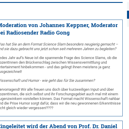
oderation von Johannes Keppner, Moderator
ei Radiosender Radio Gong
as hat Sie an dem Format Science Slam besonders neugierig gemacht –
nd sie dazu gebracht uns jetzt schon seit mehreren Jahren zu begleiten?
edes Jahr auf's Neue ist die spannende Frage des Science Slams, ob die
ozentInnen den Brückenschlag zwischen Wissensvermittlung und
ntertainment hinbekommen - und das gelingt ihnen meistens ja ganz
usgezeichnet!
issenschaft und Humor - wie geht das für Sie zusammen?
ervorragend! Wir alle freuen uns doch über kurzweiligen Input und über
ozentInnen, die sich selbst und ihr Forschungsgebiet auch mal mit einem
ugenzwinkern vorstellen können.
Das Format macht Wissenschaft nahbar
nd die Prise Humor sorgt dafür, dass wir die neu gewonnenen Erkenntnisse
icht gleich wieder vergessen!????
ingeleitet wird der Abend von Prof. Dr. Daniel