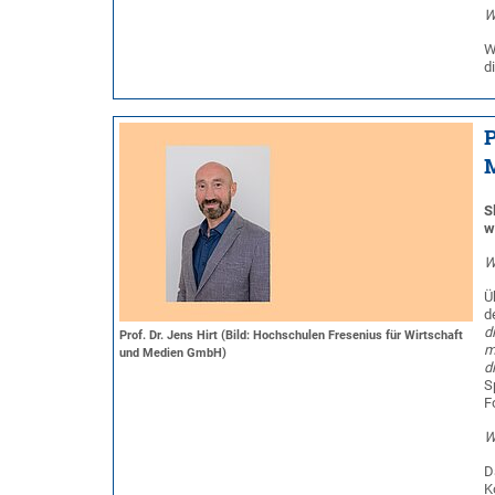
W
W
d
P
S
w
W
Ü
d
d
Prof. Dr. Jens Hirt (Bild: Hochschulen Fresenius für Wirtschaft
m
und Medien GmbH)
d
S
F
W
D
K