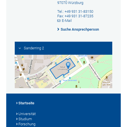
97070 Würzburg
Tel.: +49 931 31-83150
Fax: +49 931 31-87235
E-Mail
Suche Ansprechperson
Sanderring 2
Startseite
Universität
Studium
Forschung