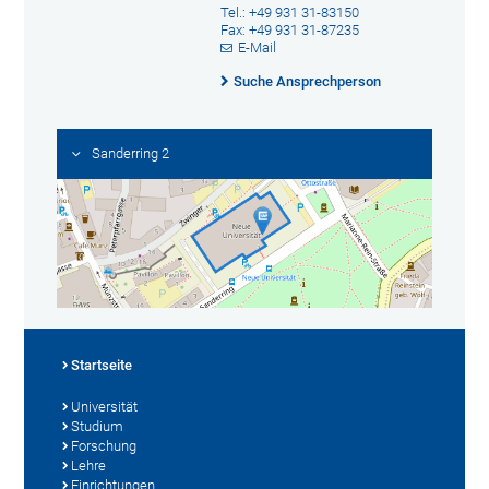
Tel.: +49 931 31-83150
Fax: +49 931 31-87235
E-Mail
Suche Ansprechperson
Sanderring 2
Startseite
Universität
Studium
Forschung
Lehre
Einrichtungen