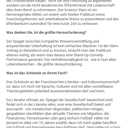
die Öffentlichkeit trauen - nicht um ihre Forschung zu legitimieren,
sondern um die nicht-akademische Öffentlichkeit mit Leidenschaft
über ihren Beruf zu informieren. Der Science Slam ist ein
hervorragendes Mittel, um einem sehr breiten Publikum seine
Forschungsthemen auf unterhaltsame Weise zu präsentieren und den
Elfenbeinturm zumindest für eine kurze Zeit zu verlassen.
Was denken Sie, ist die größte Herausforderung?
Der Spagat zwischen kompakter Wissensvermittlung und
ansprechender Unterhaltung ist kein einfaches Manöver: Ist der Slam-
Vortrag zu theoretisch und zu trocken, erreicht man das Publikum
ebenso wenig, als wenn man daraus eine Stand-Up-Comedy-
Performance generiert. Die Verhältnismäßigkeit ist - wie in fast allen
Lebensbereichen - die größte Herausforderung.
Was ist das Schönste an Ihrem Fach?
Das Schönste an der Französischen Literatur- und Kulturwissenschaft
ist, dass ich mich mit Sprache, Kulturen und mit allen vorstellbaren
Themengebieten potentiell auseinandersetzen darf und kann.
Da Literatur oftmals als 'Spiegel der Gesellschaft' bezeichnet wird,
findet sich in der Literatur alles, was eine Gesellschaft bietet und
ausmacht - von moralischen Abgründen, politischen Intrigen,
gespalteten Identitäten über aktuelle Themen wie Migration, die
Finanzkrise, Fernsehserien oder ganz einfach Fußball. Hätte mir
jemand im Alter von 15 Jahren erzählt, dass ich mich später beruflich
mit Fußball und Fernsehserien beschäftigen darf, dann hätte ich schon