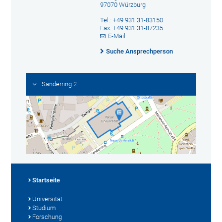
97070 Würzburg
Tel.: +49 931 31-83150
Fax: +49 931 31-87235
E-Mail
Suche Ansprechperson
Sanderring 2
Startseite
Universität
Studium
Forschung