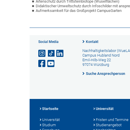
Artenschutz durch Trittsteinbiotope (Wuselflächen)
Didaktischer Umweltschutz durch Infoschilder mit ansp
Aufmerksamkeit für das Großprojekt CampusGarten
Social Media
Kontakt
Nachhaltigkeitslabor (WueLA
Campus Hubland Nord
Emil-Hilb-Weg 22
97074 Würzburg
Suche Ansprechperson
Startseite
Universität
Universität
Fristen und Termine
Studium
Studienangebot