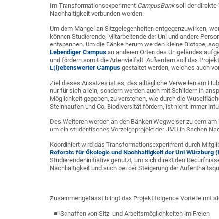
Im Transformationsexperiment
CampusBank
soll der direkt
Nachhaltigkeit verbunden werden.
Um dem Mangel an Sitzgelegenheiten entgegenzuwirken, wer
können Studierende, Mitarbeitende der Uni und andere Persone
entspannen. Um die Bänke herum werden kleine Biotope, sogen
Lebendiger Campus
an anderen Orten des Unigeländes aufgeba
und fördern somit die Artenvielfalt. Außerdem soll das Pro
L(i)ebenswerter Campus
gestaltet werden, welches auch von
Ziel dieses Ansatzes ist es, das alltägliche Verweilen am H
nur für sich allein, sondern werden auch mit Schildern in 
Möglichkeit gegeben, zu verstehen, wie durch die Wuselfläch
Steinhaufen und Co. Biodiversität fördern, ist nicht immer intui
Des Weiteren werden an den Bänken Wegweiser zu dem am H
um ein studentisches Vorzeigeprojekt der JMU in Sachen Nac
Koordiniert wird das Transformationsexperiment durch Mitgli
Referats für Ökologie und Nachhaltigkeit der Uni Würzburg 
Studierendeninitiative genutzt, um sich direkt den Bedürfnis
Nachhaltigkeit und auch bei der Steigerung der Aufenthaltsq
Zusammengefasst bringt das Projekt folgende Vorteile mit si
Schaffen von Sitz- und Arbeitsmöglichkeiten im Freien