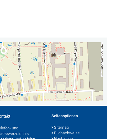
Seitenoptionen
ontakt
Sitemap
elefon- und
Bildnachweise
dressverzeichnis
Nach oben