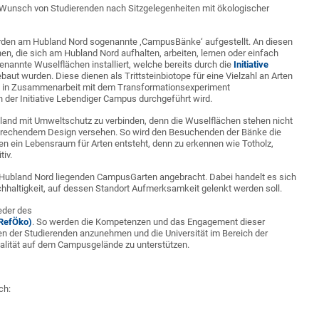
e Wunsch von Studierenden nach Sitzgelegenheiten mit ökologischer
den am Hubland Nord sogenannte ‚CampusBänke‘ aufgestellt. An diesen
n, die sich am Hubland Nord aufhalten, arbeiten, lernen oder einfach
annte Wuselflächen installiert, welche bereits durch die
Initiative
ut wurden. Diese dienen als Trittsteinbiotope für eine Vielzahl an Arten
jekt in Zusammenarbeit mit dem Transformationsexperiment
 der Initiative Lebendiger Campus durchgeführt wird.
ubland mit Umweltschutz zu verbinden, denn die Wuselflächen stehen nicht
ansprechendem Design versehen. So wird den Besuchenden der Bänke die
en ein Lebensraum für Arten entsteht, denn zu erkennen wie Totholz,
tiv.
ubland Nord liegenden CampusGarten angebracht. Dabei handelt es sich
hhaltigkeit, auf dessen Standort Aufmerksamkeit gelenkt werden soll.
eder des
(RefÖko)
. So werden die Kompetenzen und das Engagement dieser
sen der Studierenden anzunehmen und die Universität im Bereich der
ualität auf dem Campusgelände zu unterstützen.
ch: