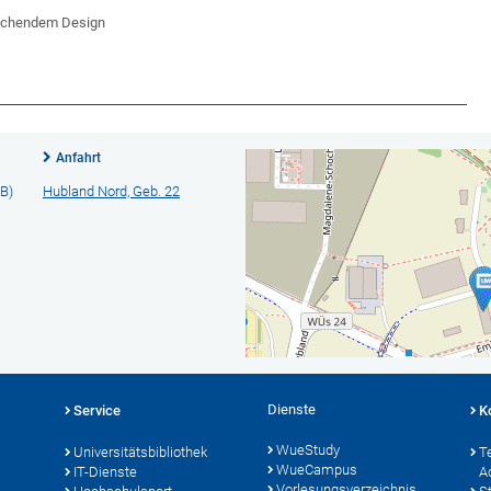
rechendem Design
Anfahrt
B)
Hubland Nord, Geb. 22
Dienste
Service
K
WueStudy
Universitätsbibliothek
T
WueCampus
IT-Dienste
A
Vorlesungsverzeichnis