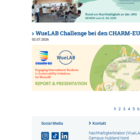
WueLAB Challenge bei den CHARM-EU
02.07.2026
1
2
3
4
5
6
Social Media
Kontakt
Nachhaltigkeitslabor (WueLA
Campus Hubland Nord