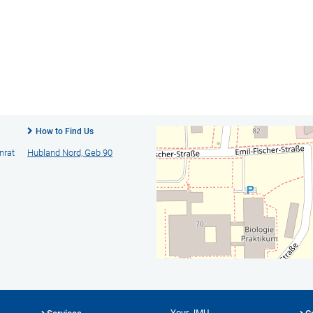
How to Find Us
nrat
Hubland Nord, Geb 90
Your JMU