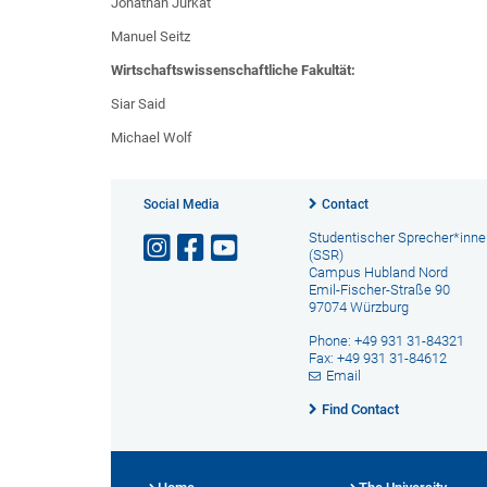
Jonathan Jurkat
Manuel Seitz
Wirtschaftswissenschaftliche Fakultät:
Siar Said
Michael Wolf
Social Media
Contact
Studentischer Sprecher*inne
(SSR)
Campus Hubland Nord
Emil-Fischer-Straße 90
97074 Würzburg
Phone: +49 931 31-84321
Fax: +49 931 31-84612
Email
Find Contact