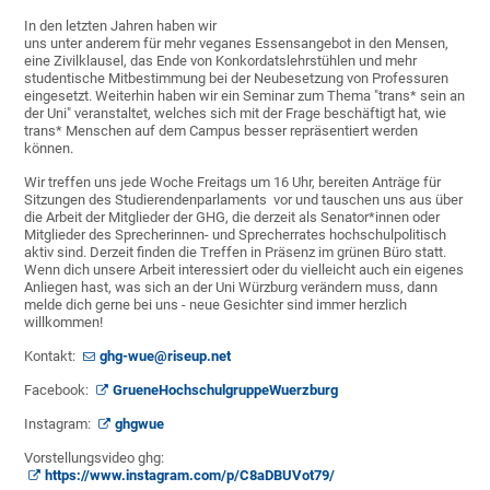
In den letzten Jahren haben wir
uns unter anderem für mehr veganes Essensangebot in den Mensen,
eine Zivilklausel, das Ende von Konkordatslehrstühlen und mehr
studentische Mitbestimmung bei der Neubesetzung von Professuren
eingesetzt. Weiterhin haben wir ein Seminar zum Thema "trans* sein an
der Uni" veranstaltet, welches sich mit der Frage beschäftigt hat, wie
trans* Menschen auf dem Campus besser repräsentiert werden
können.
Wir treffen uns jede Woche Freitags um 16 Uhr, bereiten Anträge für
Sitzungen des Studierendenparlaments vor und tauschen uns aus über
die Arbeit der Mitglieder der GHG, die derzeit als Senator*innen oder
Mitglieder des Sprecherinnen- und Sprecherrates hochschulpolitisch
aktiv sind. Derzeit finden die Treffen in Präsenz im grünen Büro statt.
Wenn dich unsere Arbeit interessiert oder du vielleicht auch ein eigenes
Anliegen hast, was sich an der Uni Würzburg verändern muss, dann
melde dich gerne bei uns - neue Gesichter sind immer herzlich
willkommen!
Kontakt:
ghg-wue@riseup.net
Facebook:
GrueneHochschulgruppeWuerzburg
Instagram:
ghgwue
Vorstellungsvideo ghg:
https://www.instagram.com/p/C8aDBUVot79/