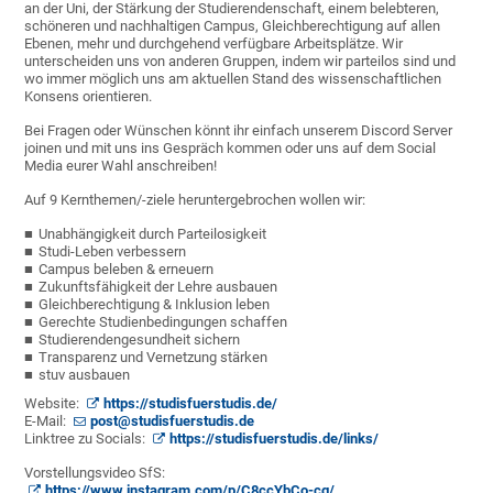
an der Uni, der Stärkung der Studierendenschaft, einem belebteren,
schöneren und nachhaltigen Campus, Gleichberechtigung auf allen
Ebenen, mehr und durchgehend verfügbare Arbeitsplätze. Wir
unterscheiden uns von anderen Gruppen, indem wir parteilos sind und
wo immer möglich uns am aktuellen Stand des wissenschaftlichen
Konsens orientieren.
Bei Fragen oder Wünschen könnt ihr einfach unserem Discord Server
joinen und mit uns ins Gespräch kommen oder uns auf dem Social
Media eurer Wahl anschreiben!
Auf 9 Kernthemen/-ziele heruntergebrochen wollen wir:
Unabhängigkeit durch Parteilosigkeit
Studi-Leben verbessern
Campus beleben & erneuern
Zukunftsfähigkeit der Lehre ausbauen
Gleichberechtigung & Inklusion leben
Gerechte Studienbedingungen schaffen
Studierendengesundheit sichern
Transparenz und Vernetzung stärken
stuv ausbauen
Website:
https://studisfuerstudis.de/
E-Mail:
post@studisfuerstudis.de
Linktree zu Socials:
https://studisfuerstudis.de/links/
Vorstellungsvideo SfS:
https://www.instagram.com/p/C8ccYbCo-cg/