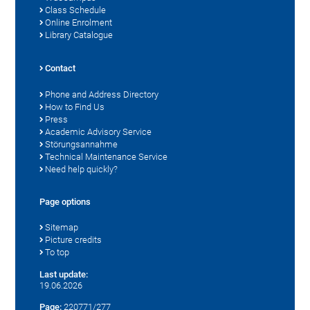
Class Schedule
Online Enrolment
Library Catalogue
Contact
Phone and Address Directory
How to Find Us
Press
Academic Advisory Service
Störungsannahme
Technical Maintenance Service
Need help quickly?
Page options
Sitemap
Picture credits
To top
Last update:
19.06.2026
Page:
220771/277