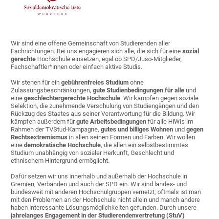
Wir sind eine offene Gemeinschaft von Studierenden aller
Fachrichtungen. Bei uns engagieren sich alle, die sich für eine
sozial
gerechte
Hochschule einsetzen, egal ob SPD/Juso-Mitglieder,
Fachschaftler*innen oder einfach aktive Studis.
Wir stehen für ein
gebührenfreies Studium
ohne
Zulassungsbeschränkungen,
gute Studienbedingungen für alle
und
eine
geschlechtergerechte Hochschule
. Wir kämpfen gegen soziale
Selektion, die zunehmende Verschulung von Studiengängen und den
Rückzug des Staates aus seiner Verantwortung für die Bildung. Wir
kämpfen außerdem für
gute Arbeitsbedingungen
für alle HiWis im
Rahmen der TVStud-Kampagne,
gutes und billiges Wohnen
und
gegen
Rechtsextremismus
in allen seinen Formen und Farben. Wir wollen
eine
demokratische Hochschule
, die allen ein selbstbestimmtes
Studium unabhängig von sozialer Herkunft, Geschlecht und
ethnischem Hintergrund ermöglicht.
Dafür setzen wir uns innerhalb und außerhalb der Hochschule in
Gremien, Verbänden und auch der SPD ein. Wir sind landes- und
bundesweit mit anderen Hochschulgruppen vernetzt; oftmals ist man
mit den Problemen an der Hochschule nicht allein und manch andere
haben interessante Lösungsmöglichkeiten gefunden. Durch unsere
jahrelanges Engagement in der Studierendenvertretung (StuV)