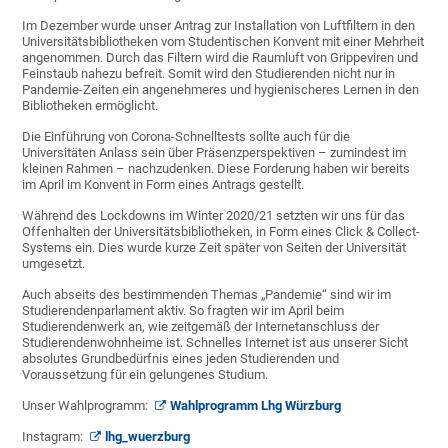
Im Dezember wurde unser Antrag zur Installation von Luftfiltern in den
Universitätsbibliotheken vom Studentischen Konvent mit einer Mehrheit
angenommen. Durch das Filtern wird die Raumluft von Grippeviren und
Feinstaub nahezu befreit. Somit wird den Studierenden nicht nur in
Pandemie-Zeiten ein angenehmeres und hygienischeres Lernen in den
Bibliotheken ermöglicht.
Die Einführung von Corona-Schnelltests sollte auch für die
Universitäten Anlass sein über Präsenzperspektiven – zumindest im
kleinen Rahmen – nachzudenken. Diese Forderung haben wir bereits
im April im Konvent in Form eines Antrags gestellt.
Während des Lockdowns im Winter 2020/21 setzten wir uns für das
Offenhalten der Universitätsbibliotheken, in Form eines Click & Collect-
Systems ein. Dies wurde kurze Zeit später von Seiten der Universität
umgesetzt.
Auch abseits des bestimmenden Themas „Pandemie“ sind wir im
Studierendenparlament aktiv. So fragten wir im April beim
Studierendenwerk an, wie zeitgemäß der Internetanschluss der
Studierendenwohnheime ist. Schnelles Internet ist aus unserer Sicht
absolutes Grundbedürfnis eines jeden Studierenden und
Voraussetzung für ein gelungenes Studium.
Unser Wahlprogramm:
Wahlprogramm Lhg Würzburg
Instagram:
lhg_wuerzburg