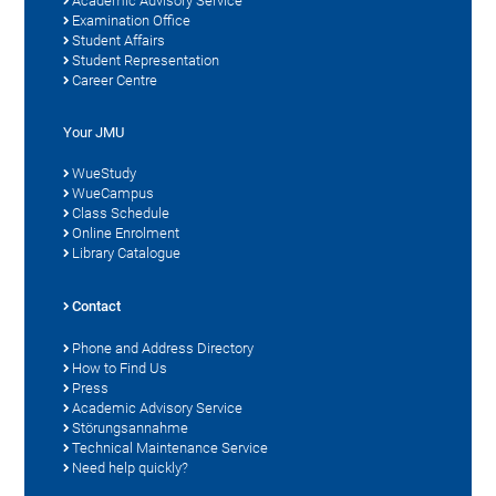
Academic Advisory Service
Examination Office
Student Affairs
Student Representation
Career Centre
Your JMU
WueStudy
WueCampus
Class Schedule
Online Enrolment
Library Catalogue
Contact
Phone and Address Directory
How to Find Us
Press
Academic Advisory Service
Störungsannahme
Technical Maintenance Service
Need help quickly?