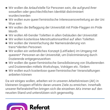
Wir wollen die Anlaufstelle für Personen sein, die aufgrund ihrer
sexuellen oder geschlechtlichen Identität diskriminiert
wurden/werden
Wir wollen eure queer:feministische Interessensvertretung an der Uni
Wue sein
Wir wollen die Beflaggung der Universität mit Pride-Flaggen im Pride
Month
Wir wollen All-Gender Toiletten in allen Gebäuden der Universität
Wir wollen kostenlose Menstruationsartikel auf allen Toiletten
Wir wollen die Vereinfachung der Namensänderung von
trans*identen Personen
Wir wollen ein verbindliches Konzept (Leitfaden) im Umgang mit
queeren* Personen an der Universität, um Diskriminierung durch
Dozierende entgegenzuwirken
Wir wollen die queer:feministische Sensibilisierung von Studierenden
und Dozierenden mittels Workshops, Voträgen etc. fördern
Wir wollen euch kostenlose queer:feministischer Veranstaltungen
anbieten können
Da wir einiges wollen, arbeiten wir in unseren Arbeitskreisen (AK) in
kleineren Gruppen effektiv daran unsere Ziele zu erreichen. Innerhalb
unserer Referatstreffen bringen sich die einzelnen AKs immer auf den
neusten Stand und unterstützen sich gegenseitig.