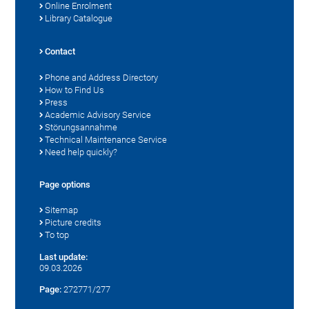
Online Enrolment
Library Catalogue
Contact
Phone and Address Directory
How to Find Us
Press
Academic Advisory Service
Störungsannahme
Technical Maintenance Service
Need help quickly?
Page options
Sitemap
Picture credits
To top
Last update:
09.03.2026
Page:
272771/277