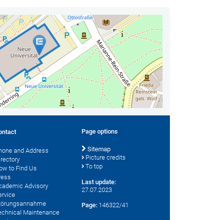
Page options
ontact
Sitemap
hone and Address
Picture credits
irectory
To top
ow to Find Us
ress
Last update:
cademic Advisory
27.07.2023
ervice
törungsannahme
Page:
146322/41
echnical Maintenance