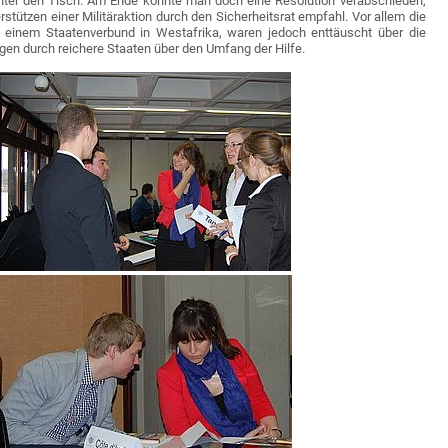
nter den Tisch. Am Ende konnte man doch eine Resolution verabschieden,
rstützen einer Militäraktion durch den Sicherheitsrat empfahl. Vor allem die
 einem Staatenverbund in Westafrika, waren jedoch enttäuscht über die
en durch reichere Staaten über den Umfang der Hilfe.