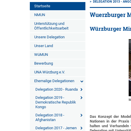
DELEGATION 2013 - ANG
Startseite
Wuerzburger 
NMUN
Unterstützung und
Würzburger M
Öffentlichkeitsarbeit
Unsere Delegation
Unser Land
WüMUN
Bewerbung
UNA Würzburg e.V.
Ehemalige Delegationen
Delegation 2020 - Ruanda
Delegation 2019 -
M
Demokratische Republik
Kongo
Delegation 2018 -
Das Konzept der Model 
Afghanistan
Nationen in der Praxis 
halten und Verhandeln 
Delegation 2017 - Jemen
Delegation mit Unterst