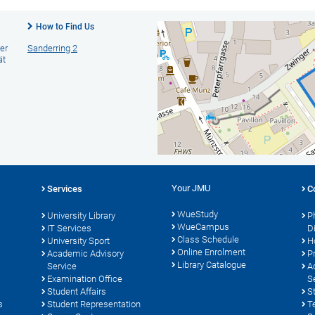
How to Find Us
er
Sanderring 2
ät
Your JMU
Services
C
WueStudy
University Library
P
WueCampus
s
IT Services
D
Class Schedule
University Sport
H
Online Enrolment
Academic Advisory
P
Library Catalogue
Service
A
Examination Office
S
Student Affairs
S
s
Student Representation
T