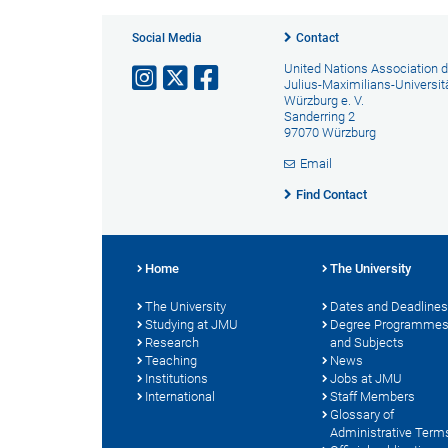
Social Media
Contact
United Nations Association d
Julius-Maximilians-Universit
Würzburg e. V.
Sanderring 2
97070 Würzburg
Email
Find Contact
Home
The University
The University
Dates and Deadlines
Studying at JMU
Degree Programme
Research
and Subjects
Teaching
News
Institutions
Jobs at JMU
International
Staff Members
Glossary of
Administrative Term