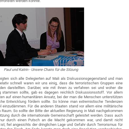
erroristen werden könnte.
Paul und Katrin - Unsere Chairs für die Sitzung
nigten sich alle Delegierten auf Mali als Diskussionsgegenstand und man
lativ schnell waren wir uns einig, dass die terroristischen Gruppen eine
den darstellten. Darüber, wie mit ihnen zu verfahren sei und woher die
g stammen sollte, gab es dagegen reichlich Diskussionsstoff. Vor allem
en auf einen humanitären Ansatz, bei der man die Menschen unterstützen
iche Entwicklung fördern sollte. So könne man extremistische Tendenzen
 einzudämmen. Für die anderen Staaten stand vor allem eine militärische
Raum. So sollte der Bitte der aktuellen Regierung in Mali nachgekommen
tützung durch die internationale Gemeinschaft geleistet werden. Dass auch
g nur durch einen Putsch an die Macht gekommen war, und damit nicht
 ist, fiel angesichts der dringlichen Lage und Gefahr durch Terrorismus für