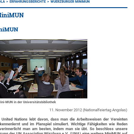
OLA
ERFAHRUNGSBERICHTE
WUERZBURGER MINIMUN
MiniMUN
iniMUN
ini-MUN in der Universitätsbibliothek
11. November 2012 (Nationalfeiertag Angolas)
United Nations lebt davon, dass man die Arbeitsweisen der Vereinten
kennenlernt und im Planspiel simuliert. Wichtige Fähigkeiten wie Reden
verinnerlicht man am besten, indem man sie übt. So beschloss unsere
ützung der UN Association Würzburg e.V. (UNA) eine weitere MiniMUN auf