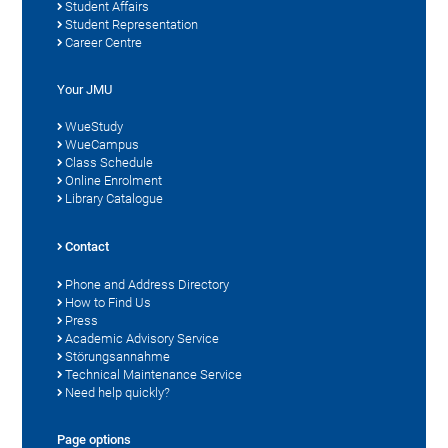
Student Affairs
Student Representation
Career Centre
Your JMU
WueStudy
WueCampus
Class Schedule
Online Enrolment
Library Catalogue
Contact
Phone and Address Directory
How to Find Us
Press
Academic Advisory Service
Störungsannahme
Technical Maintenance Service
Need help quickly?
Page options