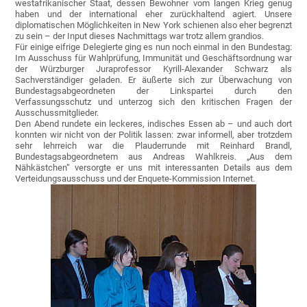
westafrikanischer Staat, dessen Bewohner vom langen Krieg genug
haben und der international eher zurückhaltend agiert. Unsere
diplomatischen Möglichkeiten in New York schienen also eher begrenzt
zu sein – der Input dieses Nachmittags war trotz allem grandios.
Für einige eifrige Delegierte ging es nun noch einmal in den Bundestag:
Im Ausschuss für Wahlprüfung, Immunität und Geschäftsordnung war
der Würzburger Juraprofessor Kyrill-Alexander Schwarz als
Sachverständiger geladen. Er äußerte sich zur Überwachung von
Bundestagsabgeordneten der Linkspartei durch den
Verfassungsschutz und unterzog sich den kritischen Fragen der
Ausschussmitglieder.
Den Abend rundete ein leckeres, indisches Essen ab – und auch dort
konnten wir nicht von der Politik lassen: zwar informell, aber trotzdem
sehr lehrreich war die Plauderrunde mit Reinhard Brandl,
Bundestagsabgeordnetem aus Andreas Wahlkreis. „Aus dem
Nähkästchen“ versorgte er uns mit interessanten Details aus dem
Verteidungsausschuss und der Enquete-Kommission Internet.