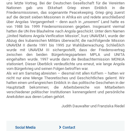
uns letzte Vortrag. Bei der Deutschen Gesellschaft für die Vereinten
Nationen gab uns Ekkehart Griep einen Einblick in die
Friedensmissionen, das sogenannte Peacekeeping. Griep ging zuerst
auf die derzeit sieben Missionen in Afrika ein und redete anschließend
über Angolas Vergangenheit – denn auch in „unserem“ Land hatte es
von 1988 bis 1999 Friedensmissionen gegeben. Insgesamt viermal
hatten die UN ihre Blauhelme nach Angola geschickt. Unter dem Namen
„United Nations Angola Verification Mission“, kurz UNAVEM I, wurde der
Abzug des kubanischen Militärs überwacht; die nachfolgende Mission
UNAVEM II diente 1991 bis 1995 zur Wahlüberwachung. Schließlich
wurde mit UNAVEM III sichergestellt, dass der Friedensvertrag
zwischen den beiden Bürgerkriegsparteien MPLA und UNITA
eingehalten wurde. 1997 wurde dann die Beobachtermission MONUA
stationiert. Dieser Überblick verdeutlichte uns erneut, wie lange Angola
vom Bürgerkrieg und seinen Folgen betroffen war.
Als wir am Samstag abreisten – diesmal mit allen Koffern – hatten wir
nicht nur eine Menge Theoretisches und Geschichtliches gelernt. Wir
hatten einen umfangreichen Einblick in das politische Geschehen in der
Hauptstadt bekommen; die Arbeitsbereiche von Mitarbeitern
verschiedener politischer Institutionen kennengelernt und persönliche
Anekdoten aus deren Leben gehört.
Judith Dauwalter und Franziska Riedel
Social Media
Contact