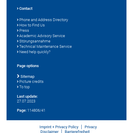
Contact
Phone and Address Directory
How to Find Us
Press
Academic Advisory Service
Störungsannahme
Technical Maintenance Service
Need help quickly?
Page options
Sitemap
Picture credits
To top
Last update:
27.07.2023
Page:
114806/41
Imprint + Privacy Policy
Privacy
Disclaimer
Barrierefreiheit