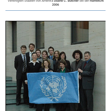
Vereinigten Staaten von Amerika
Duane C. Butcher
bei der
HamMUN
2006