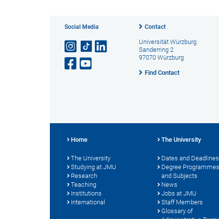
Social Media
Contact
Universität Würzburg
Sanderring 2
97070 Würzburg
Find Contact
Home
The University
The University
Dates and Deadlines
Studying at JMU
Degree Programme
Research
and Subjects
Teaching
News
Institutions
Jobs at JMU
International
Staff Members
Glossary of