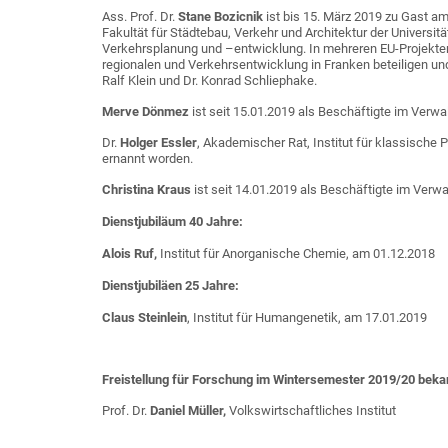
Ass. Prof. Dr.
Stane Bozicnik
ist bis 15. März 2019 zu Gast a
Fakultät für Städtebau, Verkehr und Architektur der Universit
Verkehrsplanung und –entwicklung. In mehreren EU-Projekten i
regionalen und Verkehrsentwicklung in Franken beteiligen und 
Ralf Klein und Dr. Konrad Schliephake.
Merve Dönmez
ist seit 15.01.2019 als Beschäftigte im Verwal
Dr.
Holger Essler
, Akademischer Rat, Institut für klassische
ernannt worden.
Christina Kraus
ist seit 14.01.2019 als Beschäftigte im Verwa
Dienstjubiläum 40 Jahre:
Alois Ruf,
Institut für Anorganische Chemie, am 01.12.2018
Dienstjubiläen 25 Jahre:
Claus Steinlein
, Institut für Humangenetik, am 17.01.2019
Freistellung für Forschung im Wintersemester 2019/20 bekam
Prof. Dr.
Daniel Müller,
Volkswirtschaftliches Institut