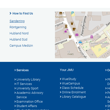
How to Find Us
Sanderring
Röntgenring
Hubland Nord
Hubland Süd
Campus Medizin
Your JMU
Services
C
WueStudy
University Library
P
WueCampus
s
IT Services
D
Class Schedule
University Sport
H
Online Enrolment
Academic Advisory
P
Library Catalogue
Service
A
Examination Office
S
Student Affairs
S