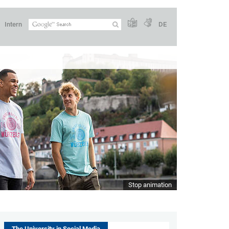
Intern
DE
Stop animation
The University in Social Media