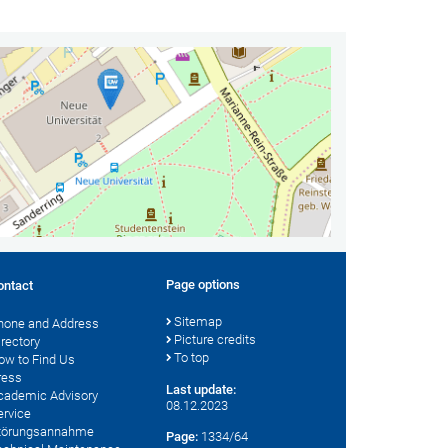
Page options
ontact
Sitemap
hone and Address
Picture credits
irectory
To top
ow to Find Us
ress
Last update:
cademic Advisory
08.12.2023
ervice
törungsannahme
Page:
1334/64