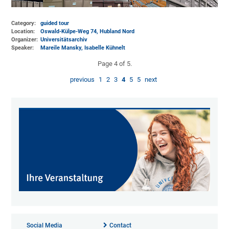
Category:
guided tour
Location:
Oswald-Külpe-Weg 74, Hubland Nord
Organizer:
Universitätsarchiv
Speaker:
Mareile Mansky, Isabelle Kühnelt
Page 4 of 5.
previous
1
2
3
4
5
5
next
Social Media
Contact