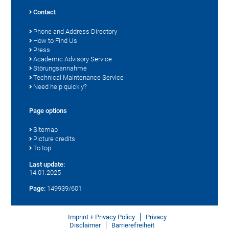
Contact
Phone and Address Directory
How to Find Us
Press
Academic Advisory Service
Störungsannahme
Technical Maintenance Service
Need help quickly?
Page options
Sitemap
Picture credits
To top
Last update:
14.01.2025
Page:
149939/601
Imprint + Privacy Policy
Privacy
Disclaimer
Barrierefreiheit