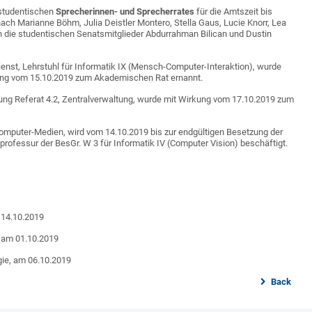
studentischen
Sprecherinnen- und Sprecherrates
für die Amtszeit bis
ch Marianne Böhm, Julia Deistler Montero, Stella Gaus, Lucie Knorr, Lea
 die studentischen Senatsmitglieder Abdurrahman Bilican und Dustin
ienst, Lehrstuhl für Informatik IX (Mensch-Computer-Interaktion), wurde
kung vom 15.10.2019 zum Akademischen Rat ernannt.
lung Referat 4.2, Zentralverwaltung, wurde mit Wirkung vom 17.10.2019 zum
-Computer-Medien, wird vom 14.10.2019 bis zur endgültigen Besetzung der
tsprofessur der BesGr. W 3 für Informatik IV (Computer Vision) beschäftigt.
m 14.10.2019
, am 01.10.2019
ogie, am 06.10.2019
Back