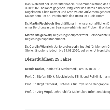
Das Wahlamt der Universität hat die Zusammensetzung des 
30.09.2020 bekannt gegeben. Mitglieder des Rates sind demna
Kugelmann, Chris Rettner und Aron Valent. Außerdem gehören
Kaiser dem Rat an. Vorsitzende des
Rates
ist Lucie Knorr.
Dr.
Martin Fischbach
, Beschäftigter im wissenschaftlichen D
unter Berufung in das Beamtenverhältnis auf Probe mit Wir
Martin Steigerwald
, Regierungshauptsekretär, Personalabtei
Regierungsinspektor ernannt.
Dr.
Carolin Wienrich
, Juniorprofessorin, Institut für Mensch
Stelle, längstens jedoch bis 31.03.2020, auf einer Universitä
Dienstjubiläen 25 Jahre
Ursula Radler
, Institut für Mathematik, am 15.10.2019
Prof. Dr.
Stefan Störk
, Medizinische Klinik und Poliklinik I, a
Prof. Dr.
Birgit Terhorst
, Professur für Physische Geographie
Prof. Dr.
Jörg Vogel
, Lehrstuhl für Molekulare Infektionsbiol