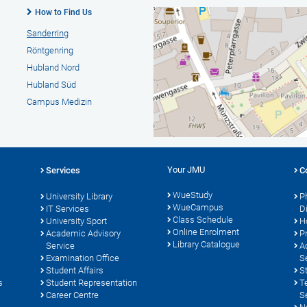
How to Find Us
Sanderring
Röntgenring
Hubland Nord
Hubland Süd
Campus Medizin
Your JMU
Services
C
WueStudy
University Library
P
WueCampus
s
IT Services
D
Class Schedule
University Sport
H
Online Enrolment
Academic Advisory
P
Library Catalogue
Service
A
Examination Office
S
Student Affairs
S
s
Student Representation
T
Career Centre
S