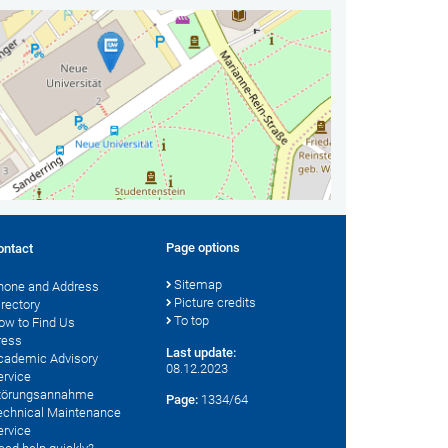
Page options
ontact
Sitemap
hone and Address
Picture credits
irectory
To top
ow to Find Us
ress
Last update:
cademic Advisory
08.12.2023
ervice
törungsannahme
Page:
1334/64
echnical Maintenance
ervice