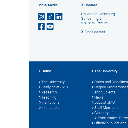
Social Media
Contact
Universität Würzburg
Sanderring 2
97070 Würzburg
Find Contact
Home
The University
The University
Dates and Deadlines
Studying at JMU
Degree Programme
Research
and Subjects
Teaching
News
Institutions
Jobs at JMU
International
Staff Members
Glossary of
Administrative Term
Official publications