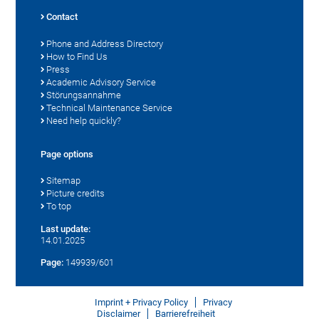
Contact
Phone and Address Directory
How to Find Us
Press
Academic Advisory Service
Störungsannahme
Technical Maintenance Service
Need help quickly?
Page options
Sitemap
Picture credits
To top
Last update:
14.01.2025
Page:
149939/601
Imprint + Privacy Policy
Privacy
Disclaimer
Barrierefreiheit