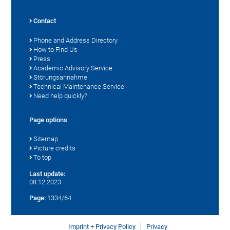
Contact
Phone and Address Directory
How to Find Us
Press
Academic Advisory Service
Störungsannahme
Technical Maintenance Service
Need help quickly?
Page options
Sitemap
Picture credits
To top
Last update:
08.12.2023
Page:
1334/64
Imprint + Privacy Policy
Privacy