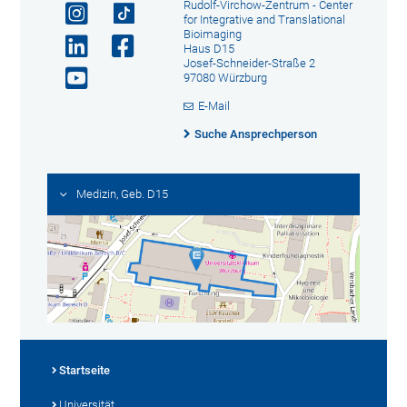
Rudolf-Virchow-Zentrum - Center
for Integrative and Translational
Bioimaging
Haus D15
Josef-Schneider-Straße 2
97080 Würzburg
E-Mail
Suche Ansprechperson
Medizin, Geb. D15
Startseite
Universität