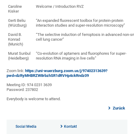
Caroline
Welcome / Introduction RVZ
Kisker
Gerti Beliu
“An expanded fluorescent toolbox for protein-protein
(Würzburg)
interaction studies and super-resolution microscopy”
David B.
“The selective induction of ferroptosis in advanced non-s
Konrad
cell lung cancer”
(Munich)
Murat Sunbul
“Co-evolution of aptamers and fluorophores for super-
(Heidelberg)
resolution RNA imaging in live cells”
Zoom link:
https://uni-wuerzburg.zoom.us/j/97402313639?
pwd=dzRyMHBRZW8rbzhSR1dRVHp4ckRndz09
Meeting ID: 974 0231 3639
Password: 237802
Everybody is welcome to attend.
Zurück
Social Media
Kontakt