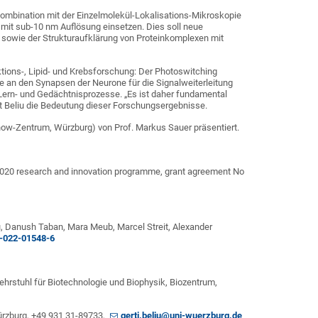
ombination mit der Einzelmolekül-Lokalisations-Mikroskopie
 mit sub-10 nm Auflösung einsetzen. Dies soll neue
e sowie der Strukturaufklärung von Proteinkomplexen mit
ktions-, Lipid- und Krebsforschung: Der Photoswitching
e an den Synapsen der Neurone für die Signalweiterleitung
 Lern- und Gedächtnisprozesse. „Es ist daher fundamental
bt Beliu die Bedeutung dieser Forschungsergebnisse.
ow-Zentrum, Würzburg) von Prof. Markus Sauer präsentiert.
 2020 research and innovation programme, grant agreement No
u, Danush Taban, Mara Meub, Marcel Streit, Alexander
2-022-01548-6
Lehrstuhl für Biotechnologie und Biophysik, Biozentrum,
 Würzburg, +49 931 31-89733,
gerti.beliu@uni-wuerzburg.de