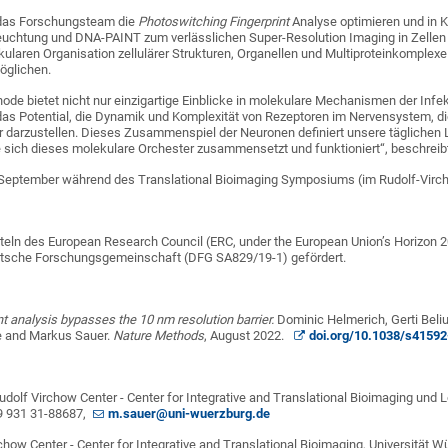
l das Forschungsteam die
Photoswitching Fingerprint
Analyse optimieren und in K
eleuchtung und DNA-PAINT zum verlässlichen Super-Resolution Imaging in Zellen
kularen Organisation zellulärer Strukturen, Organellen und Multiproteinkomplex
öglichen.
ode bietet nicht nur einzigartige Einblicke in molekulare Mechanismen der Infe
as Potential, die Dynamik und Komplexität von Rezeptoren im Nervensystem, di
her darzustellen. Dieses Zusammenspiel der Neuronen definiert unsere täglichen
e sich dieses molekulare Orchester zusammensetzt und funktioniert“, beschrei
 September während des Translational Bioimaging Symposiums (im Rudolf-Virch
tteln des European Research Council (ERC, under the European Union’s Horizon
utsche Forschungsgemeinschaft (DFG SA829/19-1) gefördert.
t analysis bypasses the 10 nm resolution barrier.
Dominic Helmerich, Gerti Beli
 and Markus Sauer.
Nature Methods
, August 2022.
doi.org/10.1038/s4159
udolf Virchow Center - Center for Integrative and Translational Bioimaging und 
49 931 31-88687,
m.sauer@uni-wuerzburg.de
irchow Center - Center for Integrative and Translational Bioimaging, Universität