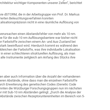
rchitektur wichtiger Komponenten unserer Zellen“, berichtet
e dSTORM, die in der Arbeitsgruppe von Prof. Dr. Markus
urierten Beleuchtungsverfahren konnten
alisationspräzision nicht in eine räumliche Auflösung von
verursachen einen Abstandsfehler von mehr als 10 nm.
 für die sub-10 nm Auflösungsbarriere war bisher nicht
r Farbstoffe zwischen einem An- und Aus-Zustand bei
stark beeinflusst wird. Hierdurch kommt es während den
ichen der Farbstoffe, was ihre individuelle Lokalisation
r in einer schlechteren strukturellen Auflösung, als man
 alle Instrumente zeitgleich am Anfang des Stücks ihre
ten aber auch Information über die Anzahl der vorhandenen
deren Abstände, ohne dass man die einzelnen Farbstoffe
urch Erweiterung des genetischen Codes (Genetic Code
 konnten die Würzburger Forschungsgruppen nun im nächsten
er mit Sub-10 nm Abständen gelingt. „Durch die Analyse der
 Abstände zwischen Rezeptoruntereinheiten im Bereich von 5-