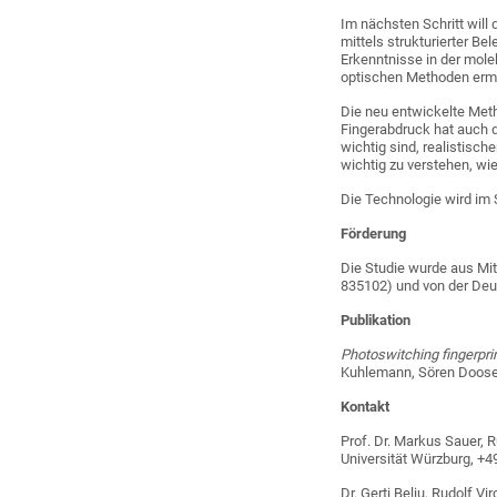
Im nächsten Schritt wil
mittels strukturierter B
Erkenntnisse in der mole
optischen Methoden erm
Die neu entwickelte Meth
Fingerabdruck hat auch d
wichtig sind, realistisc
wichtig zu verstehen, wi
Die Technologie wird im
Förderung
Die Studie wurde aus Mi
835102) und von der De
Publikation
Photoswitching fingerprin
Kuhlemann, Sören Doose
Kontakt
Prof. Dr. Markus Sauer, R
Universität Würzburg, +
Dr. Gerti Beliu, Rudolf V