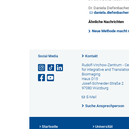
Dr. Daniela Diefenbacher
daniela.diefenbache
Ähnliche Nachrichten
Neue Methode macht ma
Social Media
Kontakt
Rudolf-Virchow-Zentrum - Ce
for Integrative and Translatio
Bioimaging
Haus D15
Josef-Schneider-Straße 2
97080 Würzburg
E-Mail
Suche Ansprechperson
Startseite
Universität