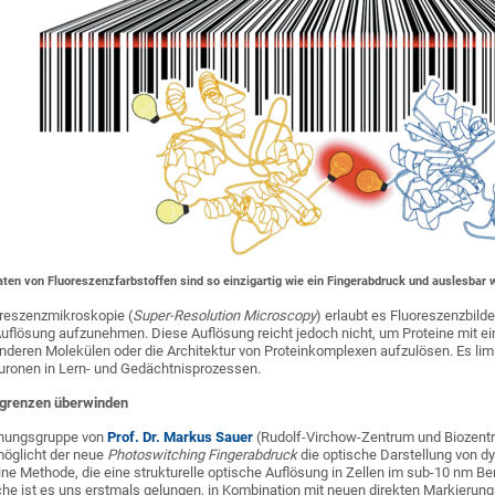
aten von Fluoreszenzfarbstoffen sind so einzigartig wie ein Fingerabdruck und auslesbar 
reszenzmikroskopie (
Super-Resolution Microscopy
) erlaubt es Fluoreszenzbild
Auflösung aufzunehmen. Diese Auflösung reicht jedoch nicht, um Proteine mit 
eren Molekülen oder die Architektur von Proteinkomplexen aufzulösen. Es limi
ronen in Lern- und Gedächtnisprozessen.
grenzen überwinden
chungsgruppe von
Prof. Dr. Markus Sauer
(Rudolf-Virchow-Zentrum und Biozen
möglicht der neue
Photoswitching Fingerabdruck
die optische Darstellung von 
keine Methode, die eine strukturelle optische Auflösung in Zellen im sub-10 nm Be
he ist es uns erstmals gelungen, in Kombination mit neuen direkten Markierun