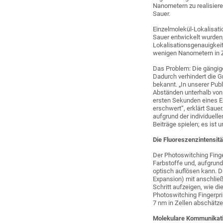
Nanometern zu realisiere
Sauer.
Einzelmolekül-Lokalisat
Sauer entwickelt wurden
Lokalisationsgenauigkeit
wenigen Nanometern in Z
Das Problem: Die gängig
Dadurch verhindert die 
bekannt. „In unserer Pub
Abständen unterhalb von
ersten Sekunden eines Ex
erschwert“, erklärt Sauer
aufgrund der individuell
Beiträge spielen; es ist
Die Fluoreszenzintensit
Der Photoswitching Fing
Farbstoffe und, aufgrun
optisch auflösen kann. 
Expansion) mit anschlie
Schritt aufzeigen, wie d
Photoswitching Fingerpr
7 nm in Zellen abschätze
Molekulare Kommunikatio