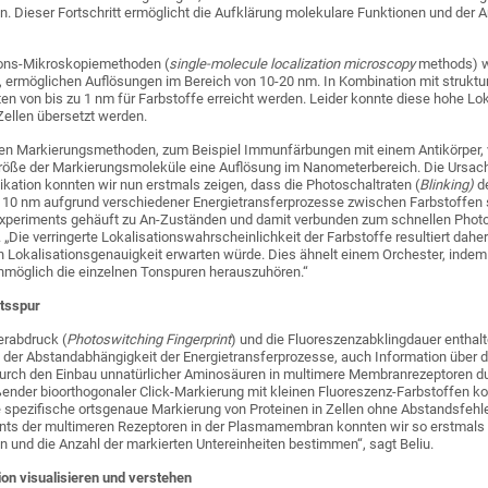
n. Dieser Fortschritt ermöglicht die Aufklärung molekulare Funktionen und der A
ions-Mikroskopiemethoden (
single-molecule localization microscopy
methods) wi
, ermöglichen Auflösungen im Bereich von 10-20 nm. In Kombination mit strukt
en von bis zu 1 nm für Farbstoffe erreicht werden. Leider konnte diese hohe Lok
ellen übersetzt werden.
en Markierungsmethoden, zum Beispiel Immunfärbungen mit einem Antikörper, 
Größe der Markierungsmoleküle eine Auflösung im Nanometerbereich. Die Ursache
likation konnten wir nun erstmals zeigen, dass die Photoschaltraten (
Blinking)
de
 10 nm aufgrund verschiedener Energietransferprozesse zwischen Farbstoffen 
periments gehäuft zu An-Zuständen und damit verbunden zum schnellen Photoble
. „Die verringerte Lokalisationswahrscheinlichkeit der Farbstoffe resultiert dahe
en Lokalisationsgenauigkeit erwarten würde. Dies ähnelt einem Orchester, indem
 unmöglich die einzelnen Tonspuren herauszuhören.“
ätsspur
erabdruck (
Photoswitching Fingerprint
) und die Fluoreszenzabklingdauer enthal
d der Abstandabhängigkeit der Energietransferprozesse, auch Information über 
Durch den Einbau unnatürlicher Aminosäuren in multimere Membranrezeptoren d
ßender bioorthogonaler Click-Markierung mit kleinen Fluoreszenz-Farbstoffen
ie spezifische ortsgenaue Markierung von Proteinen in Zellen ohne Abstandsfehl
ints der multimeren Rezeptoren in der Plasmamembran konnten wir so erstmals
n und die Anzahl der markierten Untereinheiten bestimmen“, sagt Beliu.
n visualisieren und verstehen