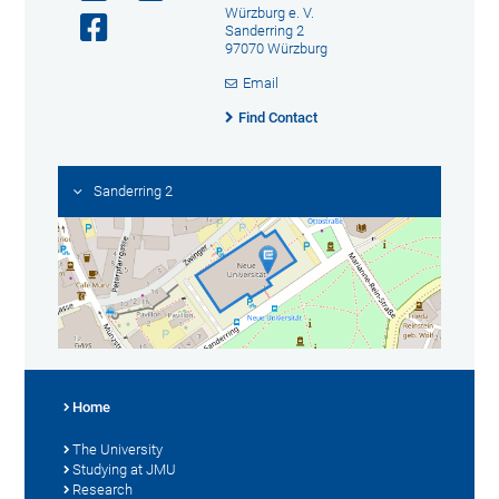
Würzburg e. V.
Sanderring 2
97070 Würzburg
Email
Find Contact
Sanderring 2
Home
The University
Studying at JMU
Research