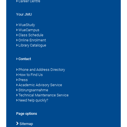
Career Centre
Your JMU
WueStudy
WueCampus
Class Schedule
Online Enrolment
Library Catalogue
Contact
Phone and Address Directory
How to Find Us
Press
Academic Advisory Service
Störungsannahme
Technical Maintenance Service
Need help quickly?
Page options
Sitemap