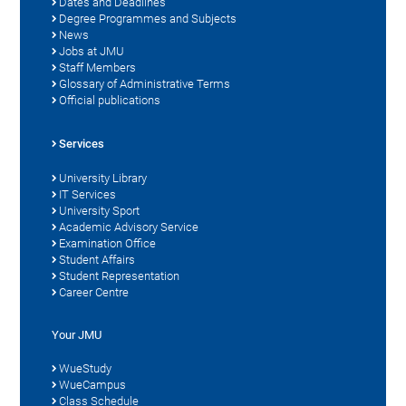
Dates and Deadlines
Degree Programmes and Subjects
News
Jobs at JMU
Staff Members
Glossary of Administrative Terms
Official publications
Services
University Library
IT Services
University Sport
Academic Advisory Service
Examination Office
Student Affairs
Student Representation
Career Centre
Your JMU
WueStudy
WueCampus
Class Schedule