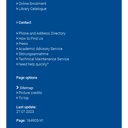
Online Enrolment
Library Catalogue
Contact
Phone and Address Directory
How to Find Us
Press
Academic Advisory Service
Störungsannahme
Technical Maintenance Service
Need help quickly?
Page options
Sitemap
Picture credits
To top
Last update:
27.07.2023
Page:
164905/41